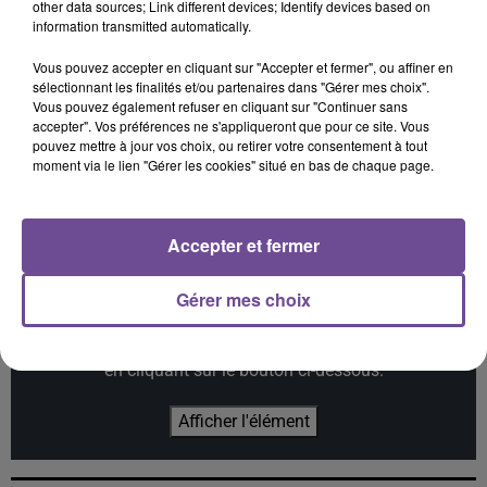
15h17
15h17
15h14
15h14
15h11
15h11
other data sources; Link different devices; Identify devices based on
information transmitted automatically.
Vous pouvez accepter en cliquant sur "Accepter et fermer", ou affiner en
sélectionnant les finalités et/ou partenaires dans "Gérer mes choix".
Vous pouvez également refuser en cliquant sur "Continuer sans
accepter". Vos préférences ne s'appliqueront que pour ce site. Vous
MYLÈNE FARMER
MYLES SMITH
TAME IMPALA
pouvez mettre à jour vos choix, ou retirer votre consentement à tout
C'est À Qui Le Tour
Stargazing
Dracula
moment via le lien "Gérer les cookies" situé en bas de chaque page.
Accepter et fermer
Cet élément est masqué compte-tenu du refus du
Gérer mes choix
dépôt de cookies que vous avez exprimé. Si vous
souhaitez l'afficher, merci de nous donner votre accord
en cliquant sur le bouton ci-dessous.
Afficher l'élément