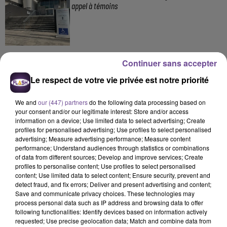
appel à témoins
Continuer sans accepter
Le respect de votre vie privée est notre priorité
DERNIERS TITRES
We and
our (447) partners
do the following data processing based on
your consent and/or our legitimate interest: Store and/or access
information on a device; Use limited data to select advertising; Create
profiles for personalised advertising; Use profiles to select personalised
15h33
15h33
15h29
15h29
15h26
15h26
advertising; Measure advertising performance; Measure content
performance; Understand audiences through statistics or combinations
of data from different sources; Develop and improve services; Create
profiles to personalise content; Use profiles to select personalised
content; Use limited data to select content; Ensure security, prevent and
detect fraud, and fix errors; Deliver and present advertising and content;
Save and communicate privacy choices. These technologies may
LUIZA
PAUL CLESS FEAT BRIXX
JULIEN LIEB
process personal data such as IP address and browsing data to offer
Jet Lag
Suavemente
Dis-Moi Où
following functionalities: Identify devices based on information actively
requested; Use precise geolocation data; Match and combine data from