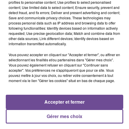
profiles to personalise content; Use profiles to select personalised
Une société recherche un assistant commercial (H/F). Vous
content; Use limited data to select content; Ensure security, prevent and
devrez gérer les achats et les commandes, assurer le suivi
detect fraud, and fix errors; Deliver and present advertising and content;
Save and communicate privacy choices. These technologies may
administratif des dossiers, planifier l’installation des poêles
process personal data such as IP address and browsing data to offer
chez les clients, animer les réunions de validation des
following functionalities: Identify devices based on information actively
ventes, fédérer votre équipe de pose autour de la qualité et
requested; Use precise geolocation data; Match and combine data from
other data sources; Link different devices; Identify devices based on
de l’excellence du métier. Vous serez le garant de la
information transmitted automatically.
satisfaction des clients. Référence de l’offre Pôle Emploi :
7897514
Vous pouvez accepter en cliquant sur "Accepter et fermer", ou affiner en
sélectionnant les finalités et/ou partenaires dans "Gérer mes choix".
Vous pouvez également refuser en cliquant sur "Continuer sans
accepter". Vos préférences ne s'appliqueront que pour ce site. Vous
pouvez mettre à jour vos choix, ou retirer votre consentement à tout
moment via le lien "Gérer les cookies" situé en bas de chaque page.
ACCUEIL
RADIO
ACTUS
PODCAST
Accepter et fermer
AGENDA
PUBLICITÉS
CONTACT
Gérer mes choix