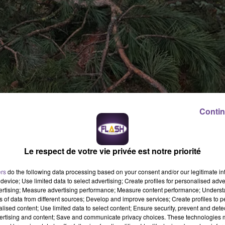
Contin
in l’heure est désormais au bilan. A 10h sur 143 appels reçus pa
voie publique en Haute-Vienne. Selon Enedis ce matin à 11h30 : 37
ion s’est dégradée tout au long de la matinée. En Haute-Vienne 1
Le respect de votre vie privée est notre priorité
s touchés ont été Eymoutiers, Bessines, St Yrieix et Chateaupons
 cause d’arbres tombés sur les chaussées. A 13h la préfecture
ers
do the following data processing based on your consent and/or our legitimate int
device; Use limited data to select advertising; Create profiles for personalised adver
vertising; Measure advertising performance; Measure content performance; Unders
ns of data from different sources; Develop and improve services; Create profiles to 
alised content; Use limited data to select content; Ensure security, prevent and detect
ertising and content; Save and communicate privacy choices. These technologies