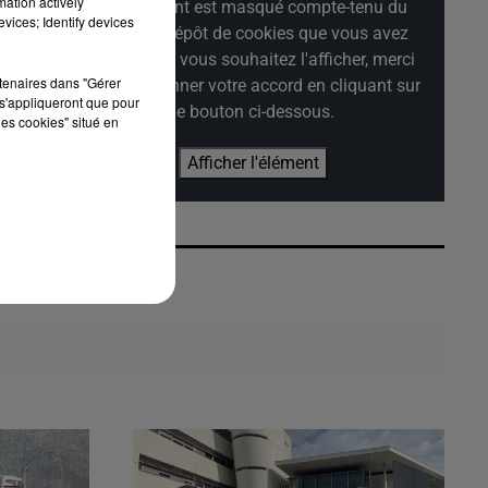
mation actively
Cet élément est masqué compte-tenu du
vices; Identify devices
refus du dépôt de cookies que vous avez
exprimé. Si vous souhaitez l'afficher, merci
rtenaires dans "Gérer
de nous donner votre accord en cliquant sur
s'appliqueront que pour
le bouton ci-dessous.
les cookies" situé en
Afficher l'élément