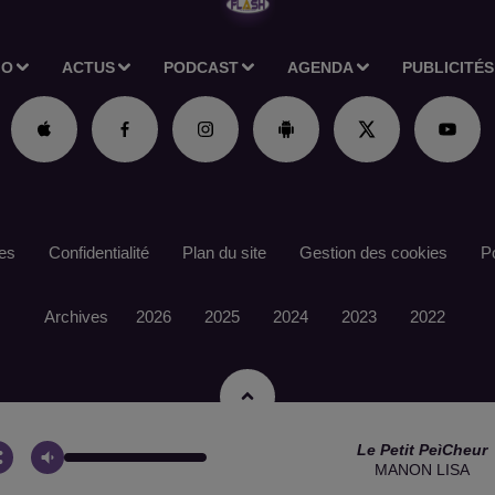
IO
ACTUS
PODCAST
AGENDA
PUBLICITÉS
es
Confidentialité
Plan du site
Gestion des cookies
Po
Archives
2026
2025
2024
2023
2022
Le Petit Peìcheur
MANON LISA