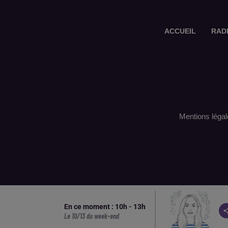
ACCUEIL
RAD
Mentions légal
En ce moment :
10
h -
13
h
Le 10/13 du week-end