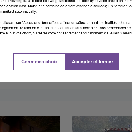
and browsing data to offer following functionalities: Identify devices based on infor
eolocation data; Match and combine data from other data sources; Link different de
nsmitted automatically.
cliquant sur "Accepter et fermer", ou affiner en sélectionnant les finalités et/ou pa
 également refuser en cliquant sur "Continuer sans accepter". Vos préférences ne 
tre à jour vos choix, ou retirer votre consentement à tout moment via le lien "Gérer 
Gérer mes choix
Accepter et fermer