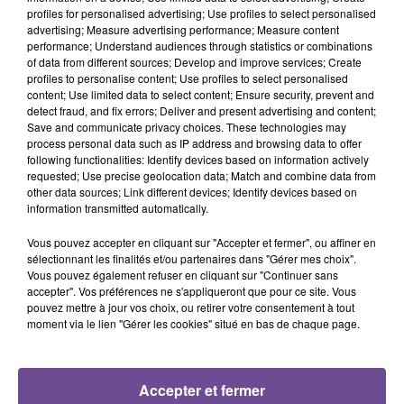
profiles for personalised advertising; Use profiles to select personalised
advertising; Measure advertising performance; Measure content
performance; Understand audiences through statistics or combinations
of data from different sources; Develop and improve services; Create
profiles to personalise content; Use profiles to select personalised
content; Use limited data to select content; Ensure security, prevent and
detect fraud, and fix errors; Deliver and present advertising and content;
Une entreprise recherche un agent de maintenance CVC
Save and communicate privacy choices. These technologies may
(Chauffage, Ventilation, Climatisation) (H/F). Vous aurez
process personal data such as IP address and browsing data to offer
pour mission d’effectuer la maintenance préventive et
following functionalities: Identify devices based on information actively
requested; Use precise geolocation data; Match and combine data from
corrective sur des installations de Génie Climatique. Savoir
other data sources; Link different devices; Identify devices based on
diagnostiquer et réparer des pannes et savoir effectuer la
information transmitted automatically.
mise en service suivant les préconisations des fabricants.
Vous travaillerez sur la Haute-Vienne et ses alentours. Une
Vous pouvez accepter en cliquant sur "Accepter et fermer", ou affiner en
sélectionnant les finalités et/ou partenaires dans "Gérer mes choix".
expérience de 5 ans est exigée. Il s’agit d’un CDI de 35 + 4
Vous pouvez également refuser en cliquant sur "Continuer sans
heures.
Référence de l’offre : Maciejowski Services, 35 rue
accepter". Vos préférences ne s'appliqueront que pour ce site. Vous
Léon Serpollet à Limoges.
pouvez mettre à jour vos choix, ou retirer votre consentement à tout
moment via le lien "Gérer les cookies" situé en bas de chaque page.
Accepter et fermer