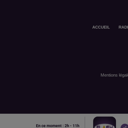
ACCUEIL
RAD
Mentions légal
En ce moment :
2
h -
11
h