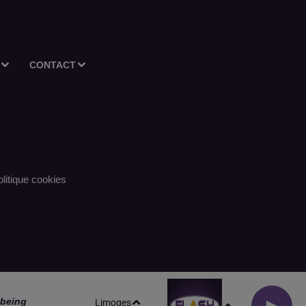
CONTACT
litique cookies
ebeing
Limoges