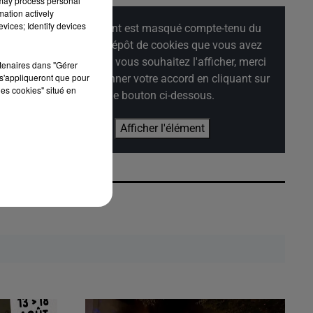
 may process personal
mation actively
vices; Identify devices
Cet élément est masqué compte-tenu du
refus du dépôt de cookies que vous avez
exprimé. Si vous souhaitez l'afficher, merci
rtenaires dans "Gérer
s'appliqueront que pour
de nous donner votre accord en cliquant sur
les cookies" situé en
le bouton ci-dessous.
Afficher l'élément