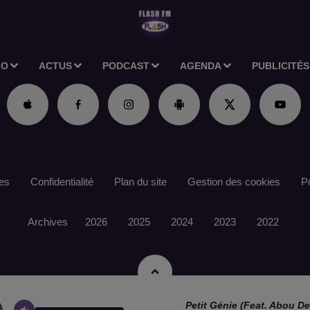
IO
ACTUS
PODCAST
AGENDA
PUBLICITÉS
es
Confidentialité
Plan du site
Gestion des cookies
Po
Archives
2026
2025
2024
2023
2022
Petit Génie (feat. Abou D