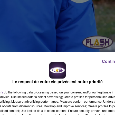
Contin
ncore indéterminées, une motocyclette a percuté une voiture da
sant état d'un mort et d'un blessé grave.
Le respect de votre vie privée est notre priorité
de Saint-Bonnet-de-Bellac à motocyclette lorsque celle ci a
ers
do the following data processing based on your consent and/or our legitimate int
device; Use limited data to select advertising; Create profiles for personalised adver
e deux roues est mort sur le coup, tandis que sa compagne été
vertising; Measure advertising performance; Measure content performance; Unders
urgence du CHU de Limoges, et toujours en soins intensifs. Selon
ns of data from different sources; Develop and improve services; Create profiles to 
e refus de priorité (la responsabilité reste à cette heure encore
alised content; Use limited data to select content; Ensure security, prevent and detect