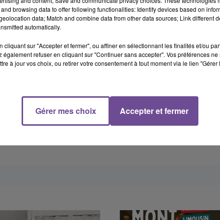
ertising and content; Save and communicate privacy choices. These technologies
 précises de l'accident sont encore à éclaircir et l'enquête du
and browsing data to offer following functionalities: Identify devices based on infor
eolocation data; Match and combine data from other data sources; Link different de
nsmitted automatically.
cliquant sur "Accepter et fermer", ou affiner en sélectionnant les finalités et/ou pa
 également refuser en cliquant sur "Continuer sans accepter". Vos préférences ne 
tre à jour vos choix, ou retirer votre consentement à tout moment via le lien "Gérer 
Gérer mes choix
Accepter et fermer