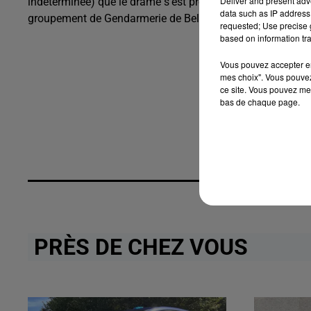
Deliver and present adv
indéterminée) que le drame s'est produit. Les circonstances
data such as IP address 
groupement de Gendarmerie de Bellac est en cours.
requested; Use precise g
based on information tra
Vous pouvez accepter en 
mes choix". Vous pouvez
ce site. Vous pouvez met
bas de chaque page.
PRÈS DE CHEZ VOUS