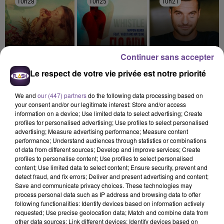
10h28
10h28
10h25
10h25
10h21
10h21
Continuer sans accepter
LUIZA
FLO RIDA
AMIR
Le respect de votre vie privée est notre priorité
Jet Lag
Whistle
A L'imparfaite
We and
our (447) partners
do the following data processing based on
your consent and/or our legitimate interest: Store and/or access
information on a device; Use limited data to select advertising; Create
profiles for personalised advertising; Use profiles to select personalised
advertising; Measure advertising performance; Measure content
Cet élément est masqué compte-tenu du refus du
performance; Understand audiences through statistics or combinations
dépôt de cookies que vous avez exprimé. Si vous
of data from different sources; Develop and improve services; Create
profiles to personalise content; Use profiles to select personalised
souhaitez l'afficher, merci de nous donner votre accord
content; Use limited data to select content; Ensure security, prevent and
en cliquant sur le bouton ci-dessous.
detect fraud, and fix errors; Deliver and present advertising and content;
Save and communicate privacy choices. These technologies may
process personal data such as IP address and browsing data to offer
Afficher l'élément
following functionalities: Identify devices based on information actively
requested; Use precise geolocation data; Match and combine data from
other data sources; Link different devices; Identify devices based on