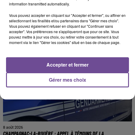
information transmitted automatically.
Vous pouvez accepter en cliquant sur "Accepter et fermer", ou affiner en
sélectionnant les finalités et/ou partenaires dans "Gérer mes choix".
PRÈS DE CHEZ VOUS
Vous pouvez également refuser en cliquant sur "Continuer sans
accepter". Vos préférences ne s'appliqueront que pour ce site. Vous
pouvez mettre à jour vos choix, ou retirer votre consentement à tout
moment via le lien "Gérer les cookies" situé en bas de chaque page.
Accepter et fermer
Gérer mes choix
8 août 2026
CHAMPAGNAC-LA-RIVIÈRE : APPEL À TÉMOINS DE LA