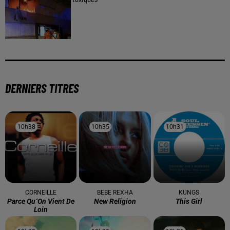
DERNIERS TITRES
10h38
10h38
10h35
10h35
10h31
10h31
CORNEILLE
BEBE REXHA
KUNGS
Parce Qu´on Vient De
New Religion
This Girl
Loin