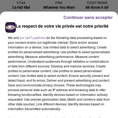
VITAA
PINK
TEDDY SWIMS
Ca Fait Mal
Whatever You Want
Mr Know It All
Continuer sans accepter
Le respect de votre vie privée est notre priorité
We and
our (447) partners
do the following data processing based on
Cet élément est masqué compte-tenu du refus du
your consent and/or our legitimate interest: Store and/or access
dépôt de cookies que vous avez exprimé. Si vous
information on a device; Use limited data to select advertising; Create
profiles for personalised advertising; Use profiles to select personalised
souhaitez l'afficher, merci de nous donner votre accord
advertising; Measure advertising performance; Measure content
en cliquant sur le bouton ci-dessous.
performance; Understand audiences through statistics or combinations
of data from different sources; Develop and improve services; Create
Afficher l'élément
profiles to personalise content; Use profiles to select personalised
content; Use limited data to select content; Ensure security, prevent and
detect fraud, and fix errors; Deliver and present advertising and content;
Save and communicate privacy choices. These technologies may
process personal data such as IP address and browsing data to offer
following functionalities: Identify devices based on information actively
requested; Use precise geolocation data; Match and combine data from
other data sources; Link different devices; Identify devices based on
PRÈS DE CHEZ VOUS
information transmitted automatically.