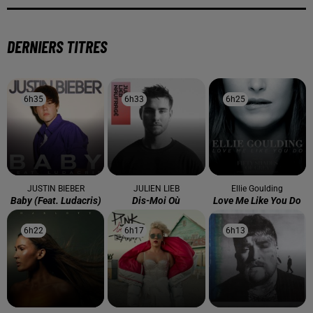
DERNIERS TITRES
6h35
6h35
6h33
6h33
6h25
6h25
JUSTIN BIEBER
JULIEN LIEB
Ellie Goulding
Baby (feat. Ludacris)
Dis-Moi Où
Love Me Like You Do
6h22
6h22
6h17
6h17
6h13
6h13