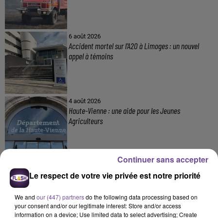
6 août 2026
Accident mortel sur l’A20 à Limoges : un nouvel
appel à témoins
4 août 2026
Haute-Vienne : une aide pour les Jeunes
Agriculteurs
Continuer sans accepter
3 août 2026
Le respect de votre vie privée est notre priorité
Un appel à témoins à la suite d’un accident sur l’A20
We and
our (447) partners
do the following data processing based on
your consent and/or our legitimate interest: Store and/or access
information on a device; Use limited data to select advertising; Create