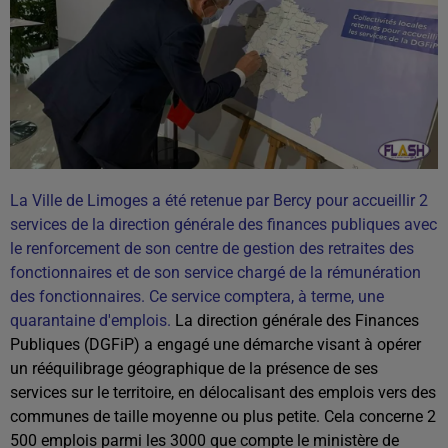
La Ville de Limoges a été retenue par Bercy pour accueillir 2
services de la direction générale des finances publiques avec
le renforcement de son centre de gestion des retraites des
fonctionnaires et de son service chargé de la rémunération
des fonctionnaires. Ce service comptera, à terme, une
quarantaine d'emplois.
La direction générale des Finances
Publiques (DGFiP) a engagé une démarche visant à opérer
un rééquilibrage géographique de la présence de ses
services sur le territoire, en délocalisant des emplois vers des
communes de taille moyenne ou plus petite. Cela concerne 2
500 emplois parmi les 3000 que compte le ministère de