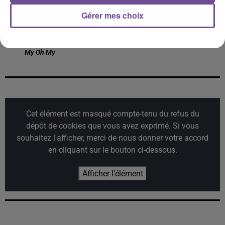
Gérer mes choix
KRIS KROSS
MR. BELT
DJO
It's Not Right But It's
End Of Beginning
AMSTERDAM, LUISA
Okay
SONZA, WILLY WILLIAM
My Oh My
Cet élément est masqué compte-tenu du refus du
dépôt de cookies que vous avez exprimé. Si vous
souhaitez l'afficher, merci de nous donner votre accord
en cliquant sur le bouton ci-dessous.
Afficher l'élément