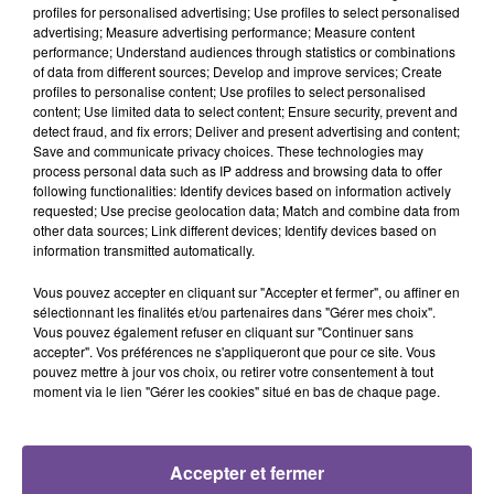
profiles for personalised advertising; Use profiles to select personalised
advertising; Measure advertising performance; Measure content
performance; Understand audiences through statistics or combinations
of data from different sources; Develop and improve services; Create
profiles to personalise content; Use profiles to select personalised
content; Use limited data to select content; Ensure security, prevent and
DERNIERS TITRES
detect fraud, and fix errors; Deliver and present advertising and content;
Save and communicate privacy choices. These technologies may
process personal data such as IP address and browsing data to offer
following functionalities: Identify devices based on information actively
4h51
4h51
4h48
4h48
4h45
4h45
requested; Use precise geolocation data; Match and combine data from
other data sources; Link different devices; Identify devices based on
information transmitted automatically.
Vous pouvez accepter en cliquant sur "Accepter et fermer", ou affiner en
sélectionnant les finalités et/ou partenaires dans "Gérer mes choix".
Vous pouvez également refuser en cliquant sur "Continuer sans
THE WEEKND
VITAA
KYO
accepter". Vos préférences ne s'appliqueront que pour ce site. Vous
Save Your Tears
Ca Fait Mal
Je Cours
pouvez mettre à jour vos choix, ou retirer votre consentement à tout
moment via le lien "Gérer les cookies" situé en bas de chaque page.
4h42
4h42
4h40
4h40
4h37
4h37
Accepter et fermer