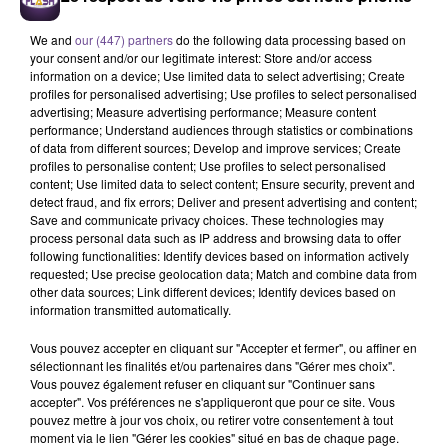
We and
our (447) partners
do the following data processing based on
ANGÈLE FEAT. JUSTICE
AMIR
TOVE LO X STROMAE
your consent and/or our legitimate interest: Store and/or access
What You Want
A L'imparfaite
Des Fleurs
information on a device; Use limited data to select advertising; Create
profiles for personalised advertising; Use profiles to select personalised
12h15
12h15
12h12
12h12
12h09
12h09
advertising; Measure advertising performance; Measure content
performance; Understand audiences through statistics or combinations
of data from different sources; Develop and improve services; Create
profiles to personalise content; Use profiles to select personalised
content; Use limited data to select content; Ensure security, prevent and
detect fraud, and fix errors; Deliver and present advertising and content;
Save and communicate privacy choices. These technologies may
JULIEN LIEB
SHAKIRA FEAT. BURNA
TEMPER CITY
process personal data such as IP address and browsing data to offer
Le Jeu
Self Aware
BOY
following functionalities: Identify devices based on information actively
Dai Dai
requested; Use precise geolocation data; Match and combine data from
other data sources; Link different devices; Identify devices based on
information transmitted automatically.
Vous pouvez accepter en cliquant sur "Accepter et fermer", ou affiner en
sélectionnant les finalités et/ou partenaires dans "Gérer mes choix".
Vous pouvez également refuser en cliquant sur "Continuer sans
Cet élément est masqué compte-tenu du refus du
accepter". Vos préférences ne s'appliqueront que pour ce site. Vous
dépôt de cookies que vous avez exprimé. Si vous
pouvez mettre à jour vos choix, ou retirer votre consentement à tout
moment via le lien "Gérer les cookies" situé en bas de chaque page.
souhaitez l'afficher, merci de nous donner votre accord