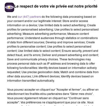
Le respect de votre vie privée est notre priorité
We and
our (447) partners
do the following data processing based on
your consent and/or our legitimate interest: Store and/or access
Clara Luciani
MILEY CYRUS
JÉRÉMY FRÉROT
information on a device; Use limited data to select advertising; Create
La Grenade (pop Mix)
Dream As One (from
Un Homme
profiles for personalised advertising; Use profiles to select personalised
Avatar Fire And Ash)
advertising; Measure advertising performance; Measure content
performance; Understand audiences through statistics or combinations
9h41
9h41
9h36
9h36
9h34
9h34
of data from different sources; Develop and improve services; Create
profiles to personalise content; Use profiles to select personalised
content; Use limited data to select content; Ensure security, prevent and
detect fraud, and fix errors; Deliver and present advertising and content;
Save and communicate privacy choices. These technologies may
process personal data such as IP address and browsing data to offer
following functionalities: Identify devices based on information actively
SHAKIRA FEAT. BURNA
MUSE
GIMS
requested; Use precise geolocation data; Match and combine data from
Starlight
Soleil
BOY
other data sources; Link different devices; Identify devices based on
Dai Dai
information transmitted automatically.
Vous pouvez accepter en cliquant sur "Accepter et fermer", ou affiner en
sélectionnant les finalités et/ou partenaires dans "Gérer mes choix".
Vous pouvez également refuser en cliquant sur "Continuer sans
accepter". Vos préférences ne s'appliqueront que pour ce site. Vous