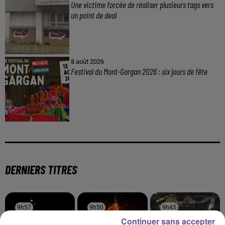
Une victime forcée de réaliser plusieurs tags vers
un point de deal
8 août 2026
Festival du Mont-Gargan 2026 : six jours de fête
DERNIERS TITRES
9h57
9h57
9h50
9h50
9h45
9h45
Continuer sans accepter