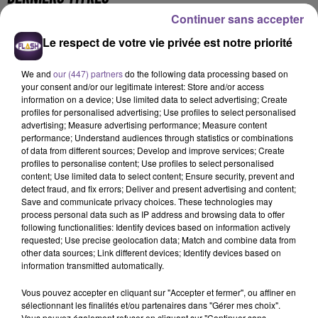
Continuer sans accepter
Le respect de votre vie privée est notre priorité
13h26
13h26
13h21
13h21
13h18
13h18
We and
our (447) partners
do the following data processing based on
your consent and/or our legitimate interest: Store and/or access
information on a device; Use limited data to select advertising; Create
profiles for personalised advertising; Use profiles to select personalised
advertising; Measure advertising performance; Measure content
performance; Understand audiences through statistics or combinations
AMIR
DJO
JULIEN LIEB
of data from different sources; Develop and improve services; Create
A L'imparfaite
End Of Beginning
Autrement
profiles to personalise content; Use profiles to select personalised
content; Use limited data to select content; Ensure security, prevent and
13h14
13h14
13h09
13h09
13h06
13h06
detect fraud, and fix errors; Deliver and present advertising and content;
Save and communicate privacy choices. These technologies may
process personal data such as IP address and browsing data to offer
following functionalities: Identify devices based on information actively
requested; Use precise geolocation data; Match and combine data from
other data sources; Link different devices; Identify devices based on
information transmitted automatically.
SHAKIRA FEAT. BURNA
OFENBACH, STARSAILOR
CLAUDIO CAPÉO
Four To The Floor
Riche
BOY
Vous pouvez accepter en cliquant sur "Accepter et fermer", ou affiner en
Dai Dai
sélectionnant les finalités et/ou partenaires dans "Gérer mes choix".
Vous pouvez également refuser en cliquant sur "Continuer sans