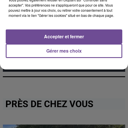
accepter". Vos préférences ne s'appliqueront que pour ce site. Vous
pouvez mettre à jour vos choix, ou retirer votre consentement à tout
moment via le lien "Gérer les cookies" situé en bas de chaque page.
Cet élément est masqué compte-tenu du refus du
dépôt de cookies que vous avez exprimé. Si vous
Accepter et fermer
souhaitez l'afficher, merci de nous donner votre accord
en cliquant sur le bouton ci-dessous.
Gérer mes choix
Afficher l'élément
PRÈS DE CHEZ VOUS