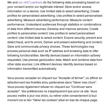
Version)
(extended Mix)
We and
our (447) partners
do the following data processing based on
your consent and/or our legitimate interest: Store and/or access
information on a device; Use limited data to select advertising; Create
20h47
20h47
20h44
20h44
20h38
20h38
profiles for personalised advertising; Use profiles to select personalised
advertising; Measure advertising performance; Measure content
performance; Understand audiences through statistics or combinations
of data from different sources; Develop and improve services; Create
profiles to personalise content; Use profiles to select personalised
content; Use limited data to select content; Ensure security, prevent and
detect fraud, and fix errors; Deliver and present advertising and content;
RICK TONIC
KIM KAY
OGAZUMU
Save and communicate privacy choices. These technologies may
Ibiza Life
Summer Again
Les Yeux De Laura -
process personal data such as IP address and browsing data to offer
Single
following functionalities: Identify devices based on information actively
requested; Use precise geolocation data; Match and combine data from
other data sources; Link different devices; Identify devices based on
information transmitted automatically.
Vous pouvez accepter en cliquant sur "Accepter et fermer", ou affiner en
Cet élément est masqué compte-tenu du refus du
sélectionnant les finalités et/ou partenaires dans "Gérer mes choix".
Vous pouvez également refuser en cliquant sur "Continuer sans
dépôt de cookies que vous avez exprimé. Si vous
accepter". Vos préférences ne s'appliqueront que pour ce site. Vous
souhaitez l'afficher, merci de nous donner votre accord
pouvez mettre à jour vos choix, ou retirer votre consentement à tout
en cliquant sur le bouton ci-dessous.
moment via le lien "Gérer les cookies" situé en bas de chaque page.