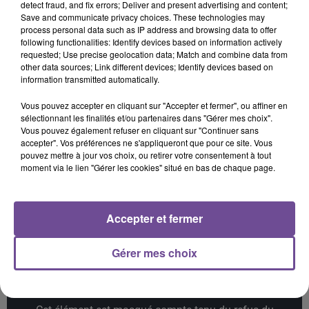
detect fraud, and fix errors; Deliver and present advertising and content;
Save and communicate privacy choices. These technologies may
process personal data such as IP address and browsing data to offer
following functionalities: Identify devices based on information actively
requested; Use precise geolocation data; Match and combine data from
other data sources; Link different devices; Identify devices based on
ADÈLE CASTILLON
DISTURBED
JÉRÉMY FREROT
information transmitted automatically.
Été Avec Toi
The Sound Of Silence
Frerot
(remix Cyril)
Vous pouvez accepter en cliquant sur "Accepter et fermer", ou affiner en
sélectionnant les finalités et/ou partenaires dans "Gérer mes choix".
5h06
5h06
5h03
5h03
5h00
5h00
Vous pouvez également refuser en cliquant sur "Continuer sans
accepter". Vos préférences ne s'appliqueront que pour ce site. Vous
pouvez mettre à jour vos choix, ou retirer votre consentement à tout
moment via le lien "Gérer les cookies" situé en bas de chaque page.
THE SUPERMEN LOVERS
SIA
SOUND OF LEGEND
Accepter et fermer
Dancing In The Rain
Elastic Heart
San Francisco
Gérer mes choix