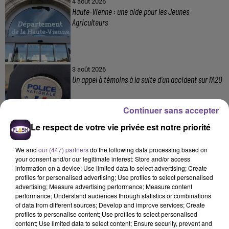
4 août 2026
Haute-Vienne : une aide pour les Jeunes
Agriculteurs
3 août 2026
Un appel à témoins à la suite d’un accident sur l’A20
Continuer sans accepter
Le respect de votre vie privée est notre priorité
We and
our (447) partners
do the following data processing based on
your consent and/or our legitimate interest: Store and/or access
information on a device; Use limited data to select advertising; Create
DERNIERS TITRES
profiles for personalised advertising; Use profiles to select personalised
advertising; Measure advertising performance; Measure content
performance; Understand audiences through statistics or combinations
of data from different sources; Develop and improve services; Create
profiles to personalise content; Use profiles to select personalised
5h16
5h16
5h12
5h12
5h10
5h10
content; Use limited data to select content; Ensure security, prevent and