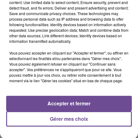
content; Use limited data to select content; Ensure security, prevent and
detect fraud, and fix errors; Deliver and present advertising and content;
Cet élément est masqué compte-tenu du refus du
Save and communicate privacy choices. These technologies may
process personal data such as IP address and browsing data to offer
dépôt de cookies que vous avez exprimé. Si vous
following functionalities: Identify devices based on information actively
souhaitez l'afficher, merci de nous donner votre accord
requested; Use precise geolocation data; Match and combine data from
en cliquant sur le bouton ci-dessous.
other data sources; Link different devices; Identify devices based on
information transmitted automatically.
Afficher l'élément
Vous pouvez accepter en cliquant sur "Accepter et fermer", ou affiner en
sélectionnant les finalités et/ou partenaires dans "Gérer mes choix".
Vous pouvez également refuser en cliquant sur "Continuer sans
accepter". Vos préférences ne s'appliqueront que pour ce site. Vous
pouvez mettre à jour vos choix, ou retirer votre consentement à tout
moment via le lien "Gérer les cookies" situé en bas de chaque page.
PRÈS DE CHEZ VOUS
Accepter et fermer
Gérer mes choix