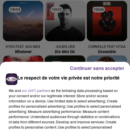
10h54
10h54
10h52
10h52
10h46
10h46
KYGO FEAT. AVA MAX
JULIEN LIEB
CORNEILLE FEAT VITAA
Whatever
Dis-Moi Où
Ensemble
10h42
10h42
10h36
10h36
10h33
10h33
Continuer sans accepter
Le respect de votre vie privée est notre priorité
We and
our (447) partners
do the following data processing based on
your consent and/or our legitimate interest: Store and/or access
information on a device; Use limited data to select advertising; Create
LOLA YOUNG
AMIR
ELLIOTT
profiles for personalised advertising; Use profiles to select personalised
Messy (clean Edit)
A L'imparfaite
On S'oubliera
advertising; Measure advertising performance; Measure content
performance; Understand audiences through statistics or combinations
of data from different sources; Develop and improve services; Create
profiles to personalise content; Use profiles to select personalised