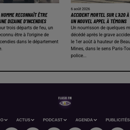
6 août 2026
N HOMME RECONNAÎT ÊTRE
ACCIDENT MORTEL SUR L’A20 À 
UNE DIZAINE D’INCENDIES
UN NOUVEL APPEL À TÉMOINS
our trois départs de feu, un
Un nourrisson de quelques m
onnu être à l’origine de
décédé après le grave accide
ncendies dans le département
le 1er août à hauteur de Beau
e.
Mines, dans le sens Paris-To
police...
IO
ACTUS
PODCAST
AGENDA
PUBLICITÉS