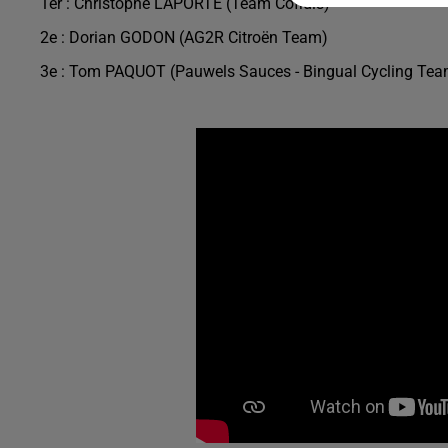
1er : Christophe LAPORTE (Team Cofidis)
2e : Dorian GODON (AG2R Citroën Team)
3e : Tom PAQUOT (Pauwels Sauces - Bingual Cycling Tea