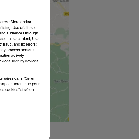
erest: Store and/or
tising; Use profiles to
tand audiences through
personalise content; Use
 fraud, and fix errors;
 may process personal
mation actively
vices; Identify devices
rtenaires dans "Gérer
s'appliqueront que pour
les cookies" situé en