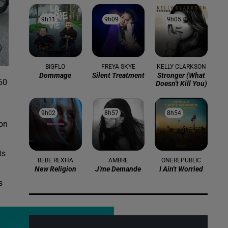
9h11
9h11
9h09
9h09
9h05
9h05
BIGFLO
FREYA SKYE
KELLY CLARKSON
Dommage
Silent Treatment
Stronger (what
60
Doesn't Kill You)
9h02
9h02
8h57
8h57
8h54
8h54
ton
ts
BEBE REXHA
AMBRE
ONEREPUBLIC
New Religion
J'me Demande
I Ain't Worried
s