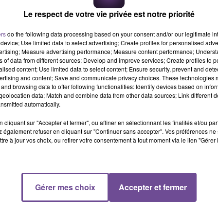
Le respect de votre vie privée est notre priorité
ers
do the following data processing based on your consent and/or our legitimate int
device; Use limited data to select advertising; Create profiles for personalised adver
vertising; Measure advertising performance; Measure content performance; Unders
ns of data from different sources; Develop and improve services; Create profiles to 
alised content; Use limited data to select content; Ensure security, prevent and detect
ertising and content; Save and communicate privacy choices. These technologies
and browsing data to offer following functionalities: Identify devices based on infor
eolocation data; Match and combine data from other data sources; Link different de
nsmitted automatically.
cliquant sur "Accepter et fermer", ou affiner en sélectionnant les finalités et/ou pa
 également refuser en cliquant sur "Continuer sans accepter". Vos préférences ne 
tre à jour vos choix, ou retirer votre consentement à tout moment via le lien "Gérer 
Gérer mes choix
Accepter et fermer