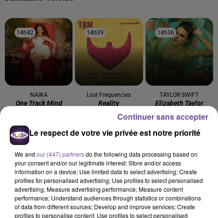
14h42
14h42
14h39
14h39
14h36
14h36
NAIKA
Lost Frequencies
TAYLOR SWIFT
One Track Mind
Reality
Elizabeth Taylor
Continuer sans accepter
14h32
14h32
14h28
14h28
14h25
14h25
Le respect de votre vie privée est notre priorité
We and
our (447) partners
do the following data processing based on
your consent and/or our legitimate interest: Store and/or access
information on a device; Use limited data to select advertising; Create
profiles for personalised advertising; Use profiles to select personalised
JECK
Lady Gaga
ANGÈLE FEAT. JUSTICE
advertising; Measure advertising performance; Measure content
La Recette
Alejandro
What You Want
performance; Understand audiences through statistics or combinations
of data from different sources; Develop and improve services; Create
profiles to personalise content; Use profiles to select personalised