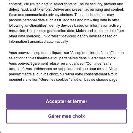
content; Use limited data to select content; Ensure security, prevent and
detect fraud, and fix errors; Deliver and present advertising and content;
Save and communicate privacy choices. These technologies may
process personal data such as IP address and browsing data to offer
Cet élément est masqué compte-tenu du refus du
following functionalities: Identify devices based on information actively
dépôt de cookies que vous avez exprimé. Si vous
requested; Use precise geolocation data; Match and combine data from
other data sources; Link different devices; Identify devices based on
souhaitez l'afficher, merci de nous donner votre accord
information transmitted automatically.
en cliquant sur le bouton ci-dessous.
Vous pouvez accepter en cliquant sur "Accepter et fermer", ou affiner en
Afficher l'élément
sélectionnant les finalités et/ou partenaires dans "Gérer mes choix".
Vous pouvez également refuser en cliquant sur "Continuer sans
accepter". Vos préférences ne s'appliqueront que pour ce site. Vous
pouvez mettre à jour vos choix, ou retirer votre consentement à tout
moment via le lien "Gérer les cookies" situé en bas de chaque page.
PRÈS DE CHEZ VOUS
Accepter et fermer
Gérer mes choix