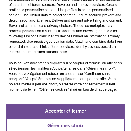
Empire State Of Mind
Drive Safe
Gabriela
of data from different sources; Develop and improve services; Create
profiles to personalise content; Use profiles to select personalised
content; Use limited data to select content; Ensure security, prevent and
detect fraud, and fix errors; Deliver and present advertising and content;
Save and communicate privacy choices. These technologies may
process personal data such as IP address and browsing data to offer
following functionalities: Identify devices based on information actively
Cet élément est masqué compte-tenu du refus du
requested; Use precise geolocation data; Match and combine data from
dépôt de cookies que vous avez exprimé. Si vous
other data sources; Link different devices; Identify devices based on
souhaitez l'afficher, merci de nous donner votre accord
information transmitted automatically.
en cliquant sur le bouton ci-dessous.
Vous pouvez accepter en cliquant sur "Accepter et fermer", ou affiner en
sélectionnant les finalités et/ou partenaires dans "Gérer mes choix".
Afficher l'élément
Vous pouvez également refuser en cliquant sur "Continuer sans
accepter". Vos préférences ne s'appliqueront que pour ce site. Vous
pouvez mettre à jour vos choix, ou retirer votre consentement à tout
moment via le lien "Gérer les cookies" situé en bas de chaque page.
Accepter et fermer
PRÈS DE CHEZ VOUS
Gérer mes choix