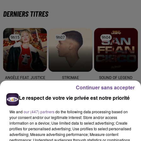
DERNIERS TITRES
9h15
9h15
9h07
9h07
9h04
9h04
ANGÈLE FEAT. JUSTICE
STROMAE
SOUND OF LEGEND
What You Want
Tous Les Mêmes
San Francisco
Continuer sans accepter
Le respect de votre vie privée est notre priorité
8h57
8h57
8h54
8h54
8h46
8h46
We and
our (447) partners
do the following data processing based on
your consent and/or our legitimate interest: Store and/or access
information on a device; Use limited data to select advertising; Create
profiles for personalised advertising; Use profiles to select personalised
advertising; Measure advertising performance; Measure content
Jay Z Et Alicia Keys
MYLES SMITH
KATSEYE
performance; Understand audiences through statistics or combinations