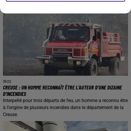
5h22
CREUSE : UN HOMME RECONNAÎT ÊTRE L’AUTEUR D’UNE DIZAINE
D’INCENDIES
Interpellé pour trois départs de feu, un homme a reconnu être
à l’origine de plusieurs incendies dans le département de la
Creuse.