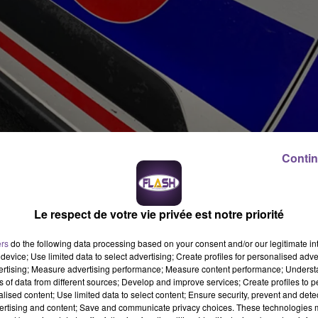
Contin
élits routiers liés à l’alcool et au non-respect du couvre-feu ces
Le respect de votre vie privée est notre priorité
e dimanche 13 juin à 1 heure du matin, de prendre la voiture
usqu’à 6 heures du matin.
ers
do the following data processing based on your consent and/or our legitimate int
device; Use limited data to select advertising; Create profiles for personalised adver
vertising; Measure advertising performance; Measure content performance; Unders
ns of data from different sources; Develop and improve services; Create profiles to 
alised content; Use limited data to select content; Ensure security, prevent and detect
a Police Nationale a décidé de procéder au contrôle de cette
ertising and content; Save and communicate privacy choices. These technologies
, et malgré une annulation de son permis de conduire. Son taux