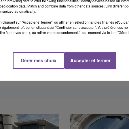
and browsing data to offer following functionalities: Identify devices based on infor
eolocation data; Match and combine data from other data sources; Link different de
ce d’1,38 grammes d’alcool par litre de sang. Suite à son
nsmitted automatically.
e ordonnance pénale.
cliquant sur "Accepter et fermer", ou affiner en sélectionnant les finalités et/ou pa
 également refuser en cliquant sur "Continuer sans accepter". Vos préférences ne 
tre à jour vos choix, ou retirer votre consentement à tout moment via le lien "Gérer 
Gérer mes choix
Accepter et fermer