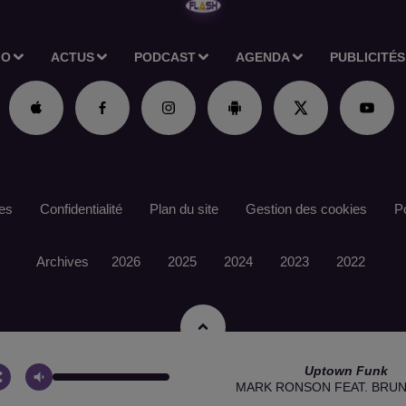
IO
ACTUS
PODCAST
AGENDA
PUBLICITÉS
es
Confidentialité
Plan du site
Gestion des cookies
Po
Archives
2026
2025
2024
2023
2022
Uptown Funk
MARK RONSON FEAT. BRU