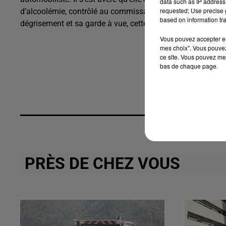
data such as IP address 
requested; Use precise g
d’alcoolémie, contrôlé au commissariat, a révélé la présen
based on information tra
dégrisement et sa garde à vue, cette femme a écopé d’un
Vous pouvez accepter en 
mes choix". Vous pouvez
ce site. Vous pouvez met
bas de chaque page.
PRÈS DE CHEZ VOUS