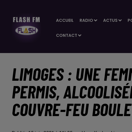
ACCUEIL
RADIO
ACTUS
P
CONTACT
LIMOGES : UNE FEM
PERMIS, ALCOOLISÉ
COUVRE-FEU BOUL