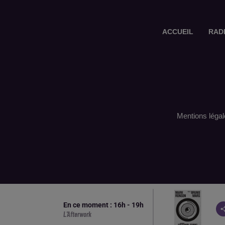
ACCUEIL
RAD
Mentions légal
En ce moment :
16
h -
19
h
L'Afterwork