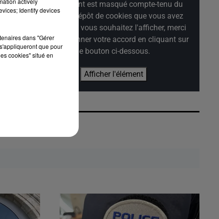
mation actively
Cet élément est masqué compte-tenu du
vices; Identify devices
refus du dépôt de cookies que vous avez
exprimé. Si vous souhaitez l'afficher, merci
rtenaires dans "Gérer
de nous donner votre accord en cliquant sur
s'appliqueront que pour
le bouton ci-dessous.
les cookies" situé en
Afficher l'élément