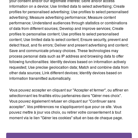
your consent and/or our legitimate interest: Store and/or access
information on a device; Use limited data to select advertising; Create
profiles for personalised advertising; Use profiles to select personalised
12h56
12h56
12h53
12h53
12h51
12h51
advertising; Measure advertising performance; Measure content
performance; Understand audiences through statistics or combinations
of data from different sources; Develop and improve services; Create
profiles to personalise content; Use profiles to select personalised
content; Use limited data to select content; Ensure security, prevent and
detect fraud, and fix errors; Deliver and present advertising and content;
Save and communicate privacy choices. These technologies may
Katy Perry
ADÈLE CASTILLON
RIDSA
process personal data such as IP address and browsing data to offer
Firework
Été Avec Toi
Rosa
following functionalities: Identify devices based on information actively
requested; Use precise geolocation data; Match and combine data from
other data sources; Link different devices; Identify devices based on
information transmitted automatically.
Vous pouvez accepter en cliquant sur "Accepter et fermer", ou affiner en
Cet élément est masqué compte-tenu du refus du
sélectionnant les finalités et/ou partenaires dans "Gérer mes choix".
Vous pouvez également refuser en cliquant sur "Continuer sans
dépôt de cookies que vous avez exprimé. Si vous
accepter". Vos préférences ne s'appliqueront que pour ce site. Vous
souhaitez l'afficher, merci de nous donner votre accord
pouvez mettre à jour vos choix, ou retirer votre consentement à tout
en cliquant sur le bouton ci-dessous.
moment via le lien "Gérer les cookies" situé en bas de chaque page.
Afficher l'élément