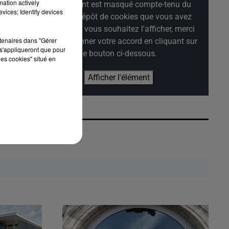
mation actively
Cet élément est masqué compte-tenu du
vices; Identify devices
refus du dépôt de cookies que vous avez
.
exprimé. Si vous souhaitez l'afficher, merci
rtenaires dans "Gérer
de nous donner votre accord en cliquant sur
s'appliqueront que pour
le bouton ci-dessous.
les cookies" situé en
Afficher l'élément