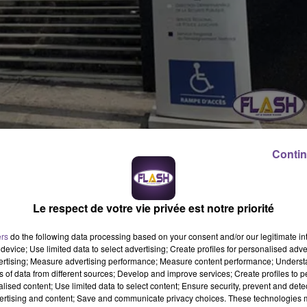
 était intervenue, rue Jean Jaurès, à Isle, pour un vol avec
Contin
se déplaçait sur un trottoir, avec une canne, venait de se faire
teur des faits avait réussi à prendre la fuite avec le sac à main 
ue et les clefs de son habitation.
Le respect de votre vie privée est notre priorité
rte de paiement. L’auteur des faits avait tenté d’effectuer des
ers
do the following data processing based on your consent and/or our legitimate int
ol a été formellement identifié. Se sentant recherché, le mis en
device; Use limited data to select advertising; Create profiles for personalised adver
lice de Limoges (le 1er décembre 2022). L’homme âgé de 37 ans
vertising; Measure advertising performance; Measure content performance; Unders
ns of data from different sources; Develop and improve services; Create profiles to 
alised content; Use limited data to select content; Ensure security, prevent and detect
ertising and content; Save and communicate privacy choices. These technologies