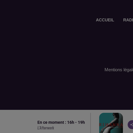
ACCUEIL
RAD
Mentions légal
En ce moment :
16
h -
19
h
L'Afterwork