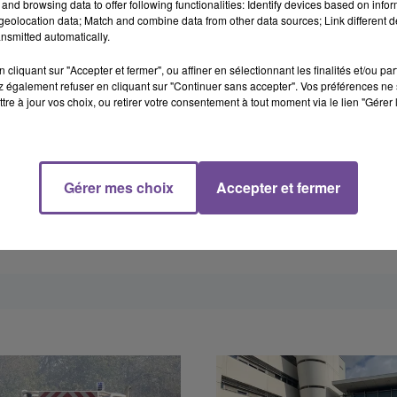
and browsing data to offer following functionalities: Identify devices based on infor
s ou tentatives par effraction commis dans des pavillons et
eolocation data; Match and combine data from other data sources; Link different de
nsmitted automatically.
 Tous ces vols avaient été commis à proximité de son domicile
rie et dans un pavillon, il a déclaré avoir commis 7 ou 8 vols au
cliquant sur "Accepter et fermer", ou affiner en sélectionnant les finalités et/ou pa
eter ses galettes de crack.
 également refuser en cliquant sur "Continuer sans accepter". Vos préférences ne 
tre à jour vos choix, ou retirer votre consentement à tout moment via le lien "Gérer 
Limoges et placé en détention provisoire dans l’attente de sa
Gérer mes choix
Accepter et fermer