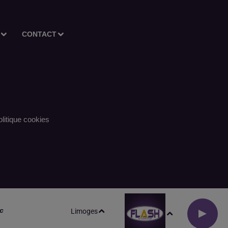
CONTACT
litique cookies
c
Limoges