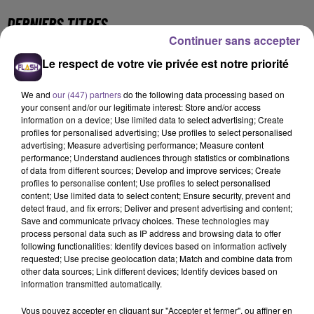
DERNIERS TITRES
Continuer sans accepter
Le respect de votre vie privée est notre priorité
17h53
17h53
17h50
17h50
17h42
17h42
We and
our (447) partners
do the following data processing based on
your consent and/or our legitimate interest: Store and/or access
information on a device; Use limited data to select advertising; Create
profiles for personalised advertising; Use profiles to select personalised
advertising; Measure advertising performance; Measure content
performance; Understand audiences through statistics or combinations
SHAKIRA FEAT. BURNA
TEDDY SWIMS
SOUND OF LEGEND
of data from different sources; Develop and improve services; Create
Mr Know It All
San Francisco
BOY
profiles to personalise content; Use profiles to select personalised
Dai Dai
content; Use limited data to select content; Ensure security, prevent and
detect fraud, and fix errors; Deliver and present advertising and content;
Save and communicate privacy choices. These technologies may
17h40
17h40
17h37
17h37
17h32
17h32
process personal data such as IP address and browsing data to offer
following functionalities: Identify devices based on information actively
requested; Use precise geolocation data; Match and combine data from
other data sources; Link different devices; Identify devices based on
information transmitted automatically.
Vous pouvez accepter en cliquant sur "Accepter et fermer", ou affiner en
ALEX WARREN
ORIA
MYLES SMITH