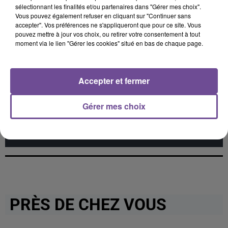
sélectionnant les finalités et/ou partenaires dans "Gérer mes choix".
Fever Dream
Soirée Mondaine
Drive Safe
Vous pouvez également refuser en cliquant sur "Continuer sans
accepter". Vos préférences ne s'appliqueront que pour ce site. Vous
pouvez mettre à jour vos choix, ou retirer votre consentement à tout
moment via le lien "Gérer les cookies" situé en bas de chaque page.
Cet élément est masqué compte-tenu du refus du
Accepter et fermer
dépôt de cookies que vous avez exprimé. Si vous
souhaitez l'afficher, merci de nous donner votre accord
Gérer mes choix
en cliquant sur le bouton ci-dessous.
Afficher l'élément
PRÈS DE CHEZ VOUS