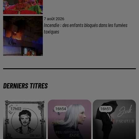
7 août 2026
Incendie : des enfants bloqués dans les fumées
toxiques
DERNIERS TITRES
17h02
17h02
16h54
16h54
16h51
16h51