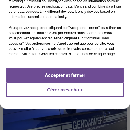
following functionalities: Identify devices based on information actively
requested; Use precise geolocation data; Match and combine data from
Afficher l'élément
other data sources; Link different devices; Identify devices based on
information transmitted automatically.
Vous pouvez accepter en cliquant sur "Accepter et fermer", ou affiner en
sélectionnant les finalités et/ou partenaires dans "Gérer mes choix".
Vous pouvez également refuser en cliquant sur "Continuer sans
accepter". Vos préférences ne s'appliqueront que pour ce site. Vous
pouvez mettre à jour vos choix, ou retirer votre consentement à tout
PRÈS DE CHEZ VOUS
moment via le lien "Gérer les cookies" situé en bas de chaque page.
Accepter et fermer
Gérer mes choix