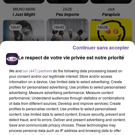
BRUNO MARS
ZAZIE
Jeck
I Just Might
Peu Importe
Parapluie
16h47
16h47
16h42
16h42
16h38
16h38
Continuer sans accepter
Le respect de votre vie privée est notre priorité
TEDDY SWIMS
M. POKORA
FARRUKO
We and
our (447) partners
do the following data processing based on
Mr Know It All
Trophée
Pepas
your consent and/or our legitimate interest: Store and/or access
information on a device; Use limited data to select advertising; Create
profiles for personalised advertising; Use profiles to select personalised
advertising; Measure advertising performance; Measure content
performance; Understand audiences through statistics or combinations
of data from different sources; Develop and improve services; Create
Cet élément est masqué compte-tenu du refus du
profiles to personalise content; Use profiles to select personalised
content; Use limited data to select content; Ensure security, prevent and
dépôt de cookies que vous avez exprimé. Si vous
detect fraud, and fix errors; Deliver and present advertising and content;
souhaitez l'afficher, merci de nous donner votre accord
Save and communicate privacy choices. These technologies may
en cliquant sur le bouton ci-dessous.
process personal data such as IP address and browsing data to offer