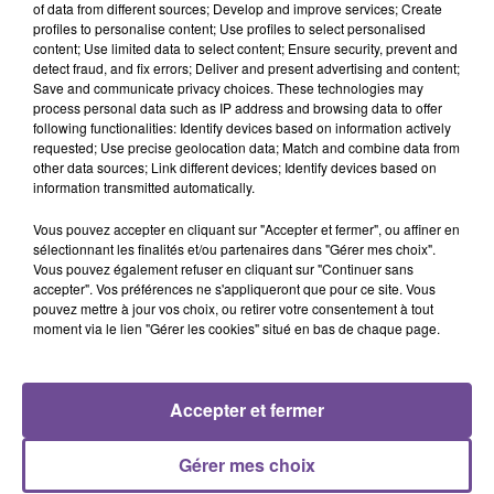
of data from different sources; Develop and improve services; Create
Mr Know It All
Where Is My Husband
Hello
profiles to personalise content; Use profiles to select personalised
content; Use limited data to select content; Ensure security, prevent and
detect fraud, and fix errors; Deliver and present advertising and content;
Save and communicate privacy choices. These technologies may
process personal data such as IP address and browsing data to offer
following functionalities: Identify devices based on information actively
requested; Use precise geolocation data; Match and combine data from
Cet élément est masqué compte-tenu du refus du
other data sources; Link different devices; Identify devices based on
dépôt de cookies que vous avez exprimé. Si vous
information transmitted automatically.
souhaitez l'afficher, merci de nous donner votre accord
Vous pouvez accepter en cliquant sur "Accepter et fermer", ou affiner en
en cliquant sur le bouton ci-dessous.
sélectionnant les finalités et/ou partenaires dans "Gérer mes choix".
Vous pouvez également refuser en cliquant sur "Continuer sans
Afficher l'élément
accepter". Vos préférences ne s'appliqueront que pour ce site. Vous
pouvez mettre à jour vos choix, ou retirer votre consentement à tout
moment via le lien "Gérer les cookies" situé en bas de chaque page.
Accepter et fermer
PRÈS DE CHEZ VOUS
Gérer mes choix