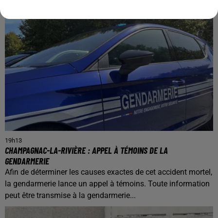
19h13
CHAMPAGNAC-LA-RIVIÈRE : APPEL À TÉMOINS DE LA
GENDARMERIE
Afin de déterminer les causes exactes de cet accident mortel,
la gendarmerie lance un appel à témoins. Toute information
peut être transmise à la gendarmerie...