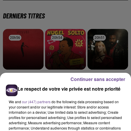
DERNIERS TITRES
20h56
20h56
20h54
20h54
20h51
20h51
Imagine Dragons
HUGEL X SOLTO
Angèle Feat. Damso
Continuer sans accepter
Waves
Jamaican (bam Bam)
Démons
Le respect de votre vie privée est notre priorité
20h47
20h47
20h43
20h43
20h39
20h39
We and
our (447) partners
do the following data processing based on
your consent and/or our legitimate interest: Store and/or access
information on a device; Use limited data to select advertising; Create
profiles for personalised advertising; Use profiles to select personalised
advertising; Measure advertising performance; Measure content
performance; Understand audiences through statistics or combinations
TEDDY SWIMS
RAYE
ADELE