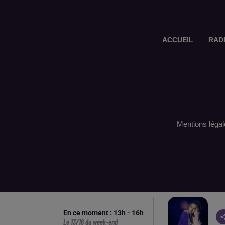
ACCUEIL
RAD
Mentions légal
En ce moment :
13
h -
16
h
Le 13/16 du week-end