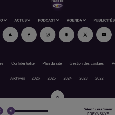
IO
ACTUS
PODCAST
AGENDA
PUBLICITÉS
es
Confidentialité
Plan du site
Gestion des cookies
Po
Archives
2026
2025
2024
2023
2022
Silent Treatment
FREYA SKYE