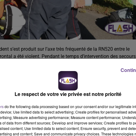
nt s’est produit sur l’axe très fréquenté de la RN520 entre le
frontal a été violent. Pendant le temps d’intervention des secours
ns ont été mise en place au rond-point de Family Village et
Contin
de l'accident ont été reconduits dans le sens opposé.
ne jambe, a été extrait et transporté par le SAMU au CHU de
Le respect de votre vie privée est notre priorité
ouleurs lombaires et aux jambes. La conductrice du second
s aux jambes et à la hanche.
ers
do the following data processing based on your consent and/or our legitimate int
device; Use limited data to select advertising; Create profiles for personalised adver
é à l’enlèvement des deux véhicules accidentés. L’axe a été ouve
vertising; Measure advertising performance; Measure content performance; Unders
ns of data from different sources; Develop and improve services; Create profiles to 
.
alised content; Use limited data to select content; Ensure security, prevent and detect
ertising and content; Save and communicate privacy choices. These technologies