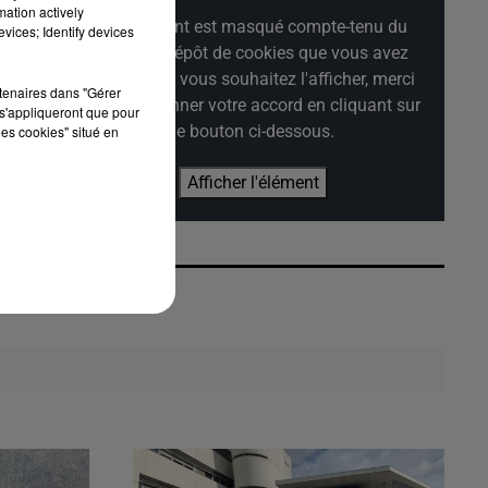
mation actively
Cet élément est masqué compte-tenu du
vices; Identify devices
refus du dépôt de cookies que vous avez
exprimé. Si vous souhaitez l'afficher, merci
rtenaires dans "Gérer
de nous donner votre accord en cliquant sur
s'appliqueront que pour
le bouton ci-dessous.
les cookies" situé en
Afficher l'élément