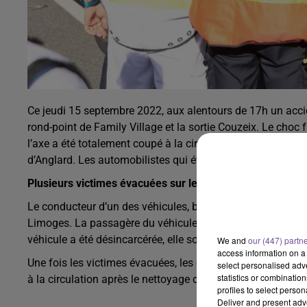
Ce jeudi 15 septembre 2022, aux alentours de 17h un accide
rond-point de Family Village et la sortie Couzeix. Le choc 
l’axe a été totalement coupé à la circulation. Des déviatio
d’Anglard. Les automobilistes qui étaient bloqués à cause 
Plusieurs victimes évacuées sur le CHU
Le conducteur d’un des véhicules, blessé sérieusement à u
Limoges. La passagère du véhicule percuté souffrait de d
véhicule a été désincarcérée, elle souffre de traumatisme
We and
our (447) partn
access information on a 
Une fois les victimes évacuées, les dépanneurs ont procéd
select personalised ad
statistics or combinatio
à la circulation après le nettoyage des agents de la DIRCO
profiles to select person
Deliver and present adv