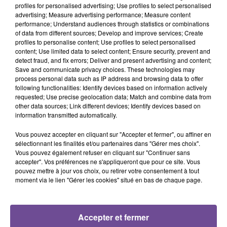
profiles for personalised advertising; Use profiles to select personalised
advertising; Measure advertising performance; Measure content
performance; Understand audiences through statistics or combinations
of data from different sources; Develop and improve services; Create
Sophie Ellis Bextor
MILEY CYRUS
SOPRANO
profiles to personalise content; Use profiles to select personalised
Murder On The
Dream As One (from
Dj
content; Use limited data to select content; Ensure security, prevent and
Dancefloor
Avatar Fire And Ash)
detect fraud, and fix errors; Deliver and present advertising and content;
Save and communicate privacy choices. These technologies may
process personal data such as IP address and browsing data to offer
following functionalities: Identify devices based on information actively
requested; Use precise geolocation data; Match and combine data from
other data sources; Link different devices; Identify devices based on
Cet élément est masqué compte-tenu du refus du
information transmitted automatically.
dépôt de cookies que vous avez exprimé. Si vous
Vous pouvez accepter en cliquant sur "Accepter et fermer", ou affiner en
souhaitez l'afficher, merci de nous donner votre accord
sélectionnant les finalités et/ou partenaires dans "Gérer mes choix".
en cliquant sur le bouton ci-dessous.
Vous pouvez également refuser en cliquant sur "Continuer sans
accepter". Vos préférences ne s'appliqueront que pour ce site. Vous
pouvez mettre à jour vos choix, ou retirer votre consentement à tout
Afficher l'élément
moment via le lien "Gérer les cookies" situé en bas de chaque page.
Accepter et fermer