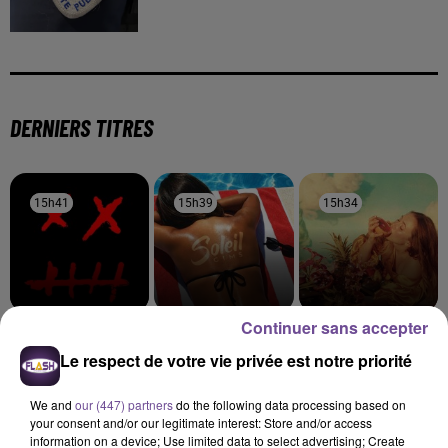
DERNIERS TITRES
15h41
15h41
15h39
15h39
15h34
15h34
Continuer sans accepter
SHAKA PONK
GIMS
LUIZA
I'm Picky (unplugged)
Soleil
Jet Lag
Le respect de votre vie privée est notre priorité
15h30
15h30
15h27
15h27
15h20
15h20
We and
our (447) partners
do the following data processing based on
your consent and/or our legitimate interest: Store and/or access
information on a device; Use limited data to select advertising; Create