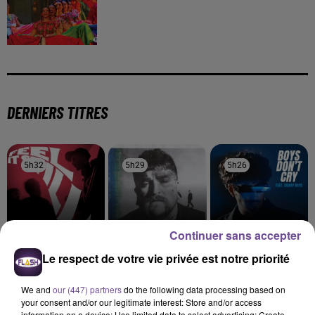
DERNIERS TITRES
5h32
5h32
5h29
5h29
5h26
5h26
Continuer sans accepter
Le respect de votre vie privée est notre priorité
PORTUGAL. THE MAN
TEDDY SWIMS
BORMIN'
Feel It Still
Mr Know It All
Boys Don't Cry
We and
our (447) partners
do the following data processing based on
5h23
5h23
5h19
5h19
5h16
5h16
your consent and/or our legitimate interest: Store and/or access
information on a device; Use limited data to select advertising; Create