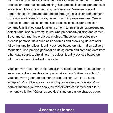
profiles for personalised advertising; Use profiles to select personalised
advertising; Measure advertising performance; Measure content
performance; Understand audiences through statistics or combinations
of data from different sources; Develop and improve services; Create
profiles to personalise content; Use profiles to select personalised
JAMES ARTHUR
OFENBACH, STARSAILOR
RAYE
content; Use limited data to select content; Ensure security, prevent and
Impossible
Four To The Floor
Where Is My Husband
detect fraud, and fix errors; Deliver and present advertising and content;
Save and communicate privacy choices. These technologies may
process personal data such as IP address and browsing data to offer
following functionalities: Identify devices based on information actively
requested; Use precise geolocation data; Match and combine data from
other data sources; Link different devices; Identify devices based on
information transmitted automatically.
Cet élément est masqué compte-tenu du refus du
dépôt de cookies que vous avez exprimé. Si vous
Vous pouvez accepter en cliquant sur "Accepter et fermer", ou affiner en
sélectionnant les finalités et/ou partenaires dans "Gérer mes choix".
souhaitez l'afficher, merci de nous donner votre accord
Vous pouvez également refuser en cliquant sur "Continuer sans
en cliquant sur le bouton ci-dessous.
accepter". Vos préférences ne s'appliqueront que pour ce site. Vous
pouvez mettre à jour vos choix, ou retirer votre consentement à tout
Afficher l'élément
moment via le lien "Gérer les cookies" situé en bas de chaque page.
Accepter et fermer