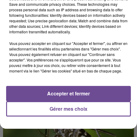
dépôt de cookies que vous avez exprimé. Si vous
Save and communicate privacy choices. These technologies may
souhaitez l'afficher, merci de nous donner votre accord
process personal data such as IP address and browsing data to offer
following functionalities: Identify devices based on information actively
en cliquant sur le bouton ci-dessous.
requested; Use precise geolocation data; Match and combine data from
other data sources; Link different devices; Identify devices based on
Afficher l'élément
information transmitted automatically.
Vous pouvez accepter en cliquant sur "Accepter et fermer", ou affiner en
sélectionnant les finalités et/ou partenaires dans "Gérer mes choix".
Vous pouvez également refuser en cliquant sur "Continuer sans
accepter". Vos préférences ne s'appliqueront que pour ce site. Vous
pouvez mettre à jour vos choix, ou retirer votre consentement à tout
moment via le lien "Gérer les cookies" situé en bas de chaque page.
PRÈS DE CHEZ VOUS
Accepter et fermer
Gérer mes choix