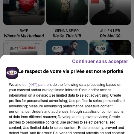
RAYE
SIENNA SPIRO
JULIEN LIEB
Where Is My Husband
Die On This Hill
Dis-Moi Où
5h07
5h07
5h04
5h04
5h00
5h00
Continuer sans accepter
Le respect de votre vie privée est notre priorité
We and
our (447) partners
do the following data processing based on
47TER
CLAUDIO CAPÉO
TAME IMPALA
your consent and/or our legitimate interest: Store and/or access
Superstar
Riche
Dracula
information on a device; Use limited data to select advertising; Create
profiles for personalised advertising; Use profiles to select personalised
advertising; Measure advertising performance; Measure content
performance; Understand audiences through statistics or combinations
of data from different sources; Develop and improve services; Create
profiles to personalise content; Use profiles to select personalised
content; Use limited data to select content; Ensure security, prevent and
Cet élément est masqué compte-tenu du refus du
detect fraud, and fix errors; Deliver and present advertising and content;