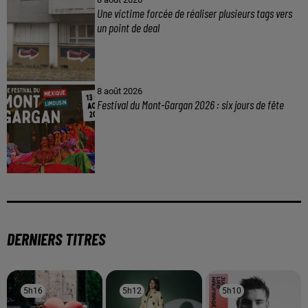
Une victime forcée de réaliser plusieurs tags vers
un point de deal
8 août 2026
Festival du Mont-Gargan 2026 : six jours de fête
DERNIERS TITRES
5h16
5h16
5h12
5h12
5h10
5h10