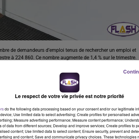
mbre de demandeurs d’emploi tenus de rechercher un emploi et
imestre à 224 860. Ce nombre augmente de 1,4 % sur le trimestre.
tégorie A s'établit en moyenne sur le trimestre à 12 650. Ce
Contin
onnes). Le nombre de demandeurs d’emploi tenus de rechercher
, B, C) s'établit en moyenne à 24 570 au troisième trimestre
+30 personnes) et diminue de 1,8 % sur un an.
Le respect de votre vie privée est notre priorité
gorie A s'établit en moyenne sur le trimestre à 4 150. Ce
nnes) et diminue de 4,6 % sur un an.
ers
do the following data processing based on your consent and/or our legitimate int
device; Use limited data to select advertising; Create profiles for personalised adver
hercher un emploi et sans activité (catégorie A) s'établit en
vertising; Measure advertising performance; Measure content performance; Unders
ns of data from different sources; Develop and improve services; Create profiles to 
0,1 % sur un trimestre (soit +10 personnes).
alised content; Use limited data to select content; Ensure security, prevent and detect
ertising and content; Save and communicate privacy choices. These technologies