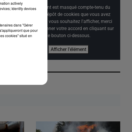
mation actively
Cet élément est masqué compte-tenu du
vices; Identify devices
refus du dépôt de cookies que vous avez
exprimé. Si vous souhaitez l'afficher, merci
rtenaires dans "Gérer
de nous donner votre accord en cliquant sur
s'appliqueront que pour
le bouton ci-dessous.
les cookies" situé en
Afficher l'élément