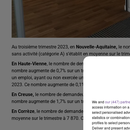
Au troisième trimestre 2023, en
Nouvelle-Aquitaine,
le no
sans activité (catégorie A) s’établit en moyenne sur le tr
En Haute-Vienne
, le nombre de demandeurs d’emploi de ca
nombre augmente de 0,7% sur un trimestre (soit +90 pers
un emploi, ayant ou non exercée une activité (catégories A
2023. Ce nombre augmente de 0,1% sur un trimestre (soit 
En Creuse,
le nombre de demandeurs d’emploi tenus de caté
nombre augmente de 1,7% sur un trimestre (soit +70 perso
We and
our (447) partn
access information on a 
En Corrèze
, le nombre de demandeurs d’emploi tenus de rec
select personalised ad
statistics or combinatio
moyenne sur le trimestre à 7 870. Ce nombre augmente de 
profiles to select person
Deliver and present adv