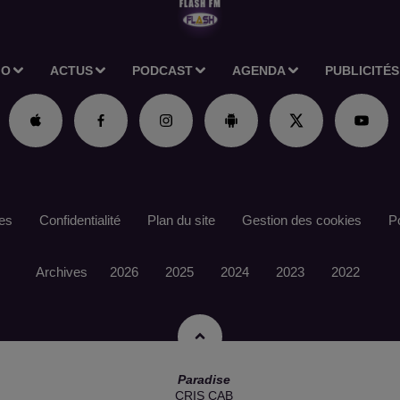
IO
ACTUS
PODCAST
AGENDA
PUBLICITÉS
es
Confidentialité
Plan du site
Gestion des cookies
Po
Archives
2026
2025
2024
2023
2022
Paradise
CRIS CAB