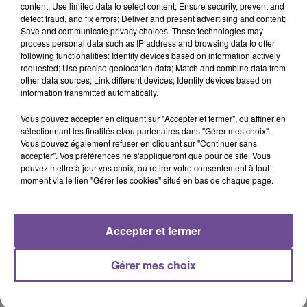
content; Use limited data to select content; Ensure security, prevent and
20h08
20h08
20h05
20h05
20h02
20h02
detect fraud, and fix errors; Deliver and present advertising and content;
Save and communicate privacy choices. These technologies may
process personal data such as IP address and browsing data to offer
following functionalities: Identify devices based on information actively
requested; Use precise geolocation data; Match and combine data from
other data sources; Link different devices; Identify devices based on
information transmitted automatically.
DISIZ, THEODORA
CATS ON TREES
GIMS
Melodrama
Sirens Call
Soleil
Vous pouvez accepter en cliquant sur "Accepter et fermer", ou affiner en
sélectionnant les finalités et/ou partenaires dans "Gérer mes choix".
19h56
19h56
19h53
19h53
19h51
19h51
Vous pouvez également refuser en cliquant sur "Continuer sans
accepter". Vos préférences ne s'appliqueront que pour ce site. Vous
pouvez mettre à jour vos choix, ou retirer votre consentement à tout
moment via le lien "Gérer les cookies" situé en bas de chaque page.
Accepter et fermer
Kygo Feat. Parson
ZAZIE
MARK AMBOR
Peu Importe
Belong Together
James
Stole The Show
Gérer mes choix