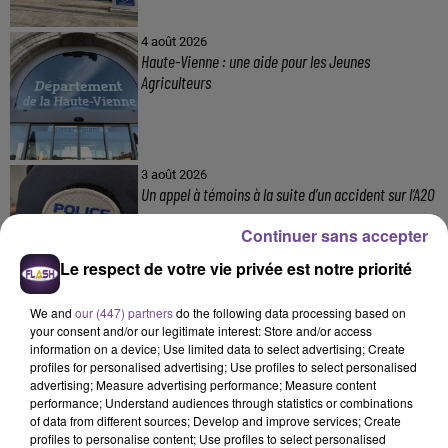
4 août 2026
Haute-Vienne : une aide pour les Jeunes
Agriculteurs
3 août 2026
Un appel à témoins à la suite d’un accident sur l’A20
Continuer sans accepter
Le respect de votre vie privée est notre priorité
We and
our (447) partners
do the following data processing based on
your consent and/or our legitimate interest: Store and/or access
information on a device; Use limited data to select advertising; Create
profiles for personalised advertising; Use profiles to select personalised
DERNIERS TITRES
advertising; Measure advertising performance; Measure content
performance; Understand audiences through statistics or combinations
of data from different sources; Develop and improve services; Create
profiles to personalise content; Use profiles to select personalised