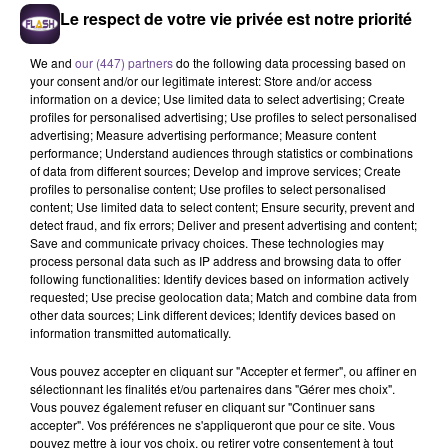
Le respect de votre vie privée est notre priorité
We and
our (447) partners
do the following data processing based on
your consent and/or our legitimate interest: Store and/or access
information on a device; Use limited data to select advertising; Create
MYLÈNE FARMER
KEVIN LYTTLE
JUNGELI FEAT. EMMA
profiles for personalised advertising; Use profiles to select personalised
C'est À Qui Le Tour
Turn Me On
Juste Un Peu
advertising; Measure advertising performance; Measure content
performance; Understand audiences through statistics or combinations
of data from different sources; Develop and improve services; Create
13h35
13h35
13h32
13h32
13h26
13h26
profiles to personalise content; Use profiles to select personalised
content; Use limited data to select content; Ensure security, prevent and
detect fraud, and fix errors; Deliver and present advertising and content;
Save and communicate privacy choices. These technologies may
process personal data such as IP address and browsing data to offer
following functionalities: Identify devices based on information actively
requested; Use precise geolocation data; Match and combine data from
PASSENGER
JÉRÉMY FREROT
JENNIFER LOPEZ
other data sources; Link different devices; Identify devices based on
Let Her Go
Frerot
Save Me Tonight
information transmitted automatically.
Vous pouvez accepter en cliquant sur "Accepter et fermer", ou affiner en
sélectionnant les finalités et/ou partenaires dans "Gérer mes choix".
Vous pouvez également refuser en cliquant sur "Continuer sans
accepter". Vos préférences ne s'appliqueront que pour ce site. Vous
Cet élément est masqué compte-tenu du refus du
pouvez mettre à jour vos choix, ou retirer votre consentement à tout