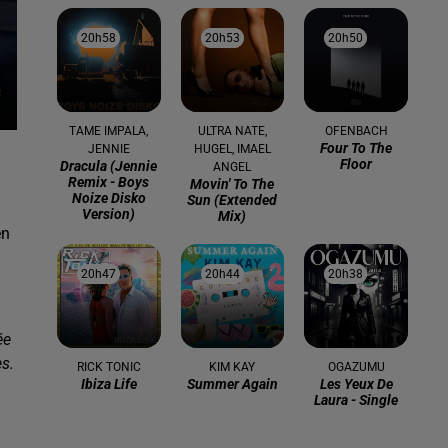
20h58
20h58
20h53
20h53
20h50
20h50
TAME IMPALA,
ULTRA NATE,
OFENBACH
Four To The
JENNIE
HUGEL, IMAEL
Floor
Dracula (jennie
ANGEL
Remix - Boys
Movin' To The
Noize Disko
Sun (extended
Version)
Mix)
en
20h47
20h47
20h44
20h44
20h38
20h38
ée
s.
RICK TONIC
KIM KAY
OGAZUMU
Ibiza Life
Summer Again
Les Yeux De
Laura - Single