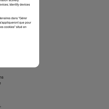
rix
vices; Identify devices
rtenaires dans "Gérer
s'appliqueront que pour
les cookies" situé en
s
e
é,
ens
e
,