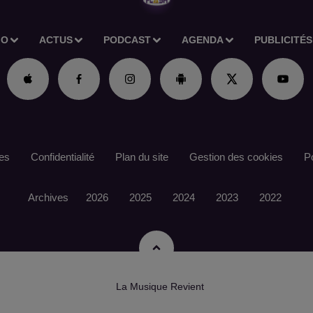
IO
ACTUS
PODCAST
AGENDA
PUBLICITÉS
es
Confidentialité
Plan du site
Gestion des cookies
Po
Archives
2026
2025
2024
2023
2022
La Musique Revient