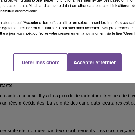
nombre de permis de construire (830 contre 900 en 2019). Les p
eolocation data; Match and combine data from other data sources; Link different de
minuer. Les réserves foncières permettent de prévoir une année
nsmitted automatically.
cliquant sur "Accepter et fermer", ou affiner en sélectionnant les finalités et/ou pa
 également refuser en cliquant sur "Continuer sans accepter". Vos préférences ne 
tre à jour vos choix, ou retirer votre consentement à tout moment via le lien "Gérer 
: légère baisse pour la maison individuelle, une baisse de 28% de
lectifs et en résidence. Le marché de la maison individuelle s
sation se poursuit malgré la hausse des coûts des matériaux.
Gérer mes choix
Accepter et fermer
s le neuf, la moyenne des loyers de petites surfaces a progress
tagner, voire à baisser. La demande de meublé ne cesse de
rtante.
ésisté à la crise. Il y a très peu de départs donc très peu de bi
 années précédentes. La volonté des candidats locataires est d
le a ensuite été marquée par deux confinements. Les commerçants