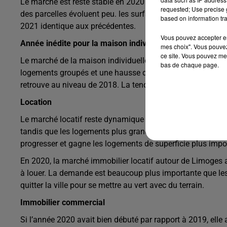
Le marché est resté stable en 2020 malgré une baisse du 
requested; Use precise g
des parcelles évoluent peu. les surfaces continuent de di
based on information tra
2021 identique aux précédentes.
Vous pouvez accepter en 
Année inédite pour la maison individuelle
mes choix". Vous pouvez
ce site. Vous pouvez met
Le marché de la maison individuelle a plutôt bien résisté 
bas de chaque page.
logements groupés et une hausse de 82% des logements col
retrouve au niveau de 2018. La tendance 2019 à la stabili
Location
Le marché locatif reste dynamique à Limoges en 2020. Dan
tandis que les logements plus grands ont eu tendance a s
progresser et gagne les logements de superficie plus impo
En 2020, la marché immobilier locatif autour de Limoges a r
à louer. La demande est beaucoup plus importante que les
quitter la ville pour se mettre au vert avec du terrain.
Immobilier commercial
Si l’année 2020 avait bien débuté par rapport à 2019, el