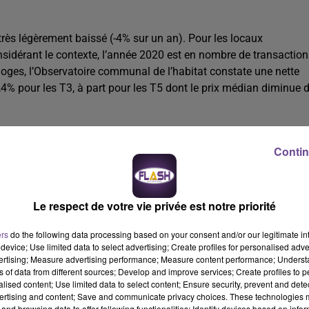
très légèrement baissé (-4% sur un an). Pour les locaux
onsidérant le contexte, l’année 2020 est en nombre de transactio
oges, l’Observatoire communal de l’habitat constate une nette
% pour les T3, à part pour les T5 dont le prix médian diminue 
Contin
ges et la première couronne il y a beaucoup de demandes pour un
 : la demande s’est élargie à la 2e et 3e couronne de Limoges.
Le respect de votre vie privée est notre priorité
 marché est, depuis quatre ans, sur un plateau qui stagne autou
fre, qui ne progresse pas, explique la stagnation des volumes. L
ers
do the following data processing based on your consent and/or our legitimate int
device; Use limited data to select advertising; Create profiles for personalised adver
is freiné les chantiers mais aussi par le recul des permis de
vertising; Measure advertising performance; Measure content performance; Unders
port de certains projets immobiliers.
ns of data from different sources; Develop and improve services; Create profiles to 
alised content; Use limited data to select content; Ensure security, prevent and detect
ertising and content; Save and communicate privacy choices. These technologies
and browsing data to offer following functionalities: Identify devices based on infor