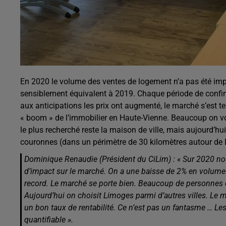
En 2020 le volume des ventes de logement n’a pas été impac
sensiblement équivalent à 2019. Chaque période de confi
aux anticipations les prix ont augmenté, le marché s’est tend
« boom » de l’immobilier en Haute-Vienne. Beaucoup on v
le plus recherché reste la maison de ville, mais aujourd’h
couronnes (dans un périmètre de 30 kilomètres autour de
Dominique Renaudie (Président du CiLim) :
« Sur 2020 nou
d’impact sur le marché. On a une baisse de 2% en volumes
record. Le marché se porte bien. Beaucoup de personnes ex
Aujourd’hui on choisit Limoges parmi d’autres villes. Le mar
un bon taux de rentabilité. Ce n’est pas un fantasme … Les
quantifiable ».