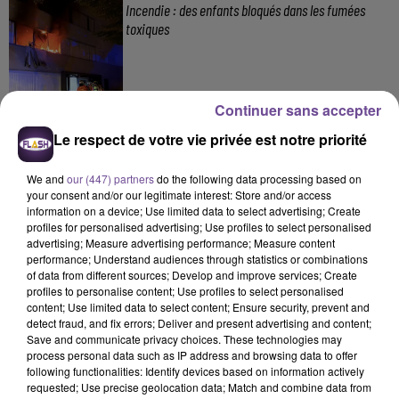
Incendie : des enfants bloqués dans les fumées
toxiques
Continuer sans accepter
Le respect de votre vie privée est notre priorité
We and
our (447) partners
do the following data processing based on
DERNIERS TITRES
your consent and/or our legitimate interest: Store and/or access
information on a device; Use limited data to select advertising; Create
profiles for personalised advertising; Use profiles to select personalised
advertising; Measure advertising performance; Measure content
20h56
20h56
20h54
20h54
20h51
20h51
performance; Understand audiences through statistics or combinations
of data from different sources; Develop and improve services; Create
profiles to personalise content; Use profiles to select personalised
content; Use limited data to select content; Ensure security, prevent and
detect fraud, and fix errors; Deliver and present advertising and content;
Save and communicate privacy choices. These technologies may
process personal data such as IP address and browsing data to offer
Imagine Dragons
HUGEL X SOLTO
Angèle Feat. Damso
following functionalities: Identify devices based on information actively
Waves
Jamaican (bam Bam)
Démons
requested; Use precise geolocation data; Match and combine data from