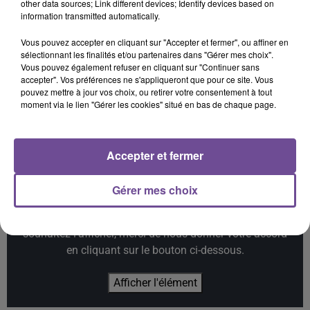
other data sources; Link different devices; Identify devices based on
information transmitted automatically.
20h47
20h47
20h43
20h43
20h39
20h39
Vous pouvez accepter en cliquant sur "Accepter et fermer", ou affiner en
sélectionnant les finalités et/ou partenaires dans "Gérer mes choix".
Vous pouvez également refuser en cliquant sur "Continuer sans
accepter". Vos préférences ne s'appliqueront que pour ce site. Vous
pouvez mettre à jour vos choix, ou retirer votre consentement à tout
moment via le lien "Gérer les cookies" situé en bas de chaque page.
TEDDY SWIMS
RAYE
ADELE
Mr Know It All
Where Is My Husband
Hello
Accepter et fermer
Gérer mes choix
Cet élément est masqué compte-tenu du refus du
dépôt de cookies que vous avez exprimé. Si vous
souhaitez l'afficher, merci de nous donner votre accord
en cliquant sur le bouton ci-dessous.
Afficher l'élément