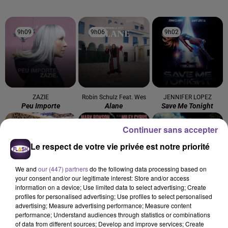
9h09
9h09
9h06
9h06
9h02
9h02
ZAZIE
Robin Schulz Feat. Wes
JENNIFER LOPEZ
Peu Importe
Alane
Save Me Tonight
Continuer sans accepter
8h57
8h57
8h54
8h54
8h50
8h50
Le respect de votre vie privée est notre priorité
We and
our (447) partners
do the following data processing based on
your consent and/or our legitimate interest: Store and/or access
information on a device; Use limited data to select advertising; Create
JUNGELI FEAT. EMMA
MARK RONSON FEAT.
TAME IMPALA
profiles for personalised advertising; Use profiles to select personalised
Juste Un Peu
Dracula
MILEY CYRUS
advertising; Measure advertising performance; Measure content
Nothing Breaks Like A
performance; Understand audiences through statistics or combinations
Heart
of data from different sources; Develop and improve services; Create