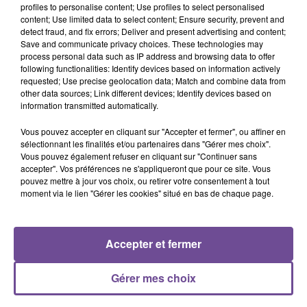
profiles to personalise content; Use profiles to select personalised
content; Use limited data to select content; Ensure security, prevent and
detect fraud, and fix errors; Deliver and present advertising and content;
Save and communicate privacy choices. These technologies may
process personal data such as IP address and browsing data to offer
following functionalities: Identify devices based on information actively
Cet élément est masqué compte-tenu du refus du
requested; Use precise geolocation data; Match and combine data from
dépôt de cookies que vous avez exprimé. Si vous
other data sources; Link different devices; Identify devices based on
souhaitez l'afficher, merci de nous donner votre accord
information transmitted automatically.
en cliquant sur le bouton ci-dessous.
Vous pouvez accepter en cliquant sur "Accepter et fermer", ou affiner en
sélectionnant les finalités et/ou partenaires dans "Gérer mes choix".
Afficher l'élément
Vous pouvez également refuser en cliquant sur "Continuer sans
accepter". Vos préférences ne s'appliqueront que pour ce site. Vous
pouvez mettre à jour vos choix, ou retirer votre consentement à tout
moment via le lien "Gérer les cookies" situé en bas de chaque page.
Accepter et fermer
PRÈS DE CHEZ VOUS
Gérer mes choix