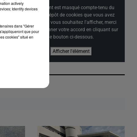
mation actively
Cet élément est masqué compte-tenu du
vices; Identify devices
refus du dépôt de cookies que vous avez
exprimé. Si vous souhaitez l'afficher, merci
rtenaires dans "Gérer
de nous donner votre accord en cliquant sur
s'appliqueront que pour
le bouton ci-dessous.
les cookies" situé en
Afficher l'élément