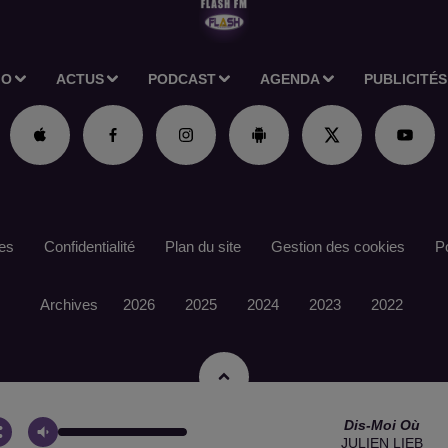
IO
ACTUS
PODCAST
AGENDA
PUBLICITÉS
es
Confidentialité
Plan du site
Gestion des cookies
Po
Archives
2026
2025
2024
2023
2022
Dis-Moi Où
JULIEN LIEB