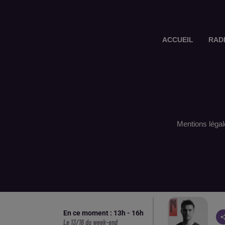
ACCUEIL
RAD
Mentions légal
En ce moment :
13
h -
16
h
Le 13/16 du week-end