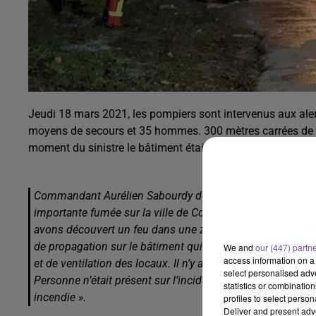
Jeudi 18 mars 2021, les pompiers sont intervenus aux ale
moyens de secours et 35 hommes. 300 mètres carrées de toi
moment du sinistre le bâtiment était vide donc il n’y a pas
Commandant Aurélien Sabourdy des pompiers de la Haut
importante fumée sur la ville de Couzeix. D’importants mo
avons découvert un feu dans une zone de stockage à l’exté
de propagation sur le bâtiment qui a pu être rapidement
We and
our (447) partn
access information on a 
et de ventilation des locaux. Il n’y avait pas de produits d
select personalised ad
Personne n’était présent sur l’incident donc il n’y a pas eu
statistics or combinatio
incendie ».
profiles to select person
Deliver and present adv