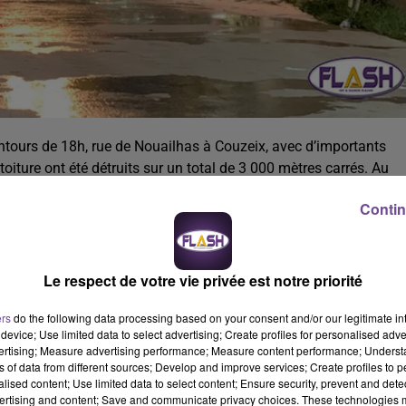
ntours de 18h, rue de Nouailhas à Couzeix, avec d’importants
ture ont été détruits sur un total de 3 000 mètres carrés. Au
 eut de blessés.
Contin
e-Vienne :
« Vers 18h de nombreux appels nous ont signalé une
yens ont alors été engagés. A notre arrivée sur les lieux nous
Le respect de votre vie privée est notre priorité
rieur du bâtiment avec une fumée très épaisse. Il y a eu un débu
 éteint. Nous procédons maintenant aux opérations de déblaiemen
ers
do the following data processing based on your consent and/or our legitimate int
device; Use limited data to select advertising; Create profiles for personalised adver
angereux de stockés sur le site et pas de bouteilles de gaz.
vertising; Measure advertising performance; Measure content performance; Unders
 de blessés. Il est trop tôt pour déterminer la cause de cet
ns of data from different sources; Develop and improve services; Create profiles to 
alised content; Use limited data to select content; Ensure security, prevent and detect
ertising and content; Save and communicate privacy choices. These technologies