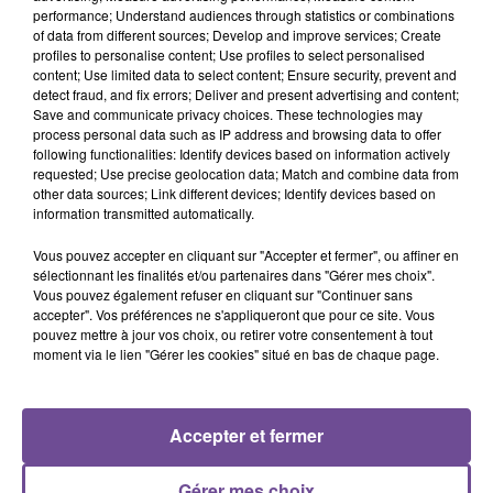
Juste Un Peu
What You Want
RIHANNA
performance; Understand audiences through statistics or combinations
This Is What You
of data from different sources; Develop and improve services; Create
Came For
profiles to personalise content; Use profiles to select personalised
content; Use limited data to select content; Ensure security, prevent and
detect fraud, and fix errors; Deliver and present advertising and content;
Save and communicate privacy choices. These technologies may
process personal data such as IP address and browsing data to offer
following functionalities: Identify devices based on information actively
requested; Use precise geolocation data; Match and combine data from
Cet élément est masqué compte-tenu du refus du
other data sources; Link different devices; Identify devices based on
dépôt de cookies que vous avez exprimé. Si vous
information transmitted automatically.
souhaitez l'afficher, merci de nous donner votre accord
Vous pouvez accepter en cliquant sur "Accepter et fermer", ou affiner en
en cliquant sur le bouton ci-dessous.
sélectionnant les finalités et/ou partenaires dans "Gérer mes choix".
Vous pouvez également refuser en cliquant sur "Continuer sans
Afficher l'élément
accepter". Vos préférences ne s'appliqueront que pour ce site. Vous
pouvez mettre à jour vos choix, ou retirer votre consentement à tout
moment via le lien "Gérer les cookies" situé en bas de chaque page.
Accepter et fermer
PRÈS DE CHEZ VOUS
Gérer mes choix