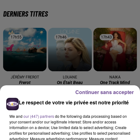
DERNIERS TITRES
17h55
17h55
17h46
17h46
17h43
17h43
JÉRÉMY FREROT
LOUANE
NAIKA
Frerot
On Était Beau
One Track Mind
Continuer sans accepter
17h39
17h39
17h35
17h35
17h32
17h32
Le respect de votre vie privée est notre priorité
We and
our (447) partners
do the following data processing based on
your consent and/or our legitimate interest: Store and/or access
information on a device; Use limited data to select advertising; Create
profiles for personalised advertising; Use profiles to select personalised
JUNGELI FEAT. EMMA
CALVIN HARRIS FEAT.
ANGÈLE FEAT. JUSTICE
advertising; Measure advertising performance; Measure content