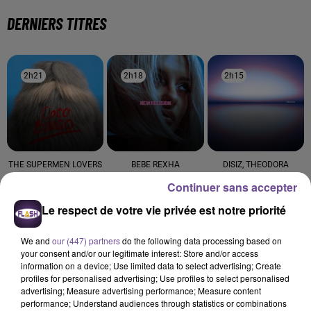
DERNIERS TITRES
2h21
2h21
2h18
2h18
2h15
2h15
THE SUPERMEN LOVERS
BEBE REXHA
DISIZ, THEODORA
Dancing In The Rain
New Religion
Melodrama
Continuer sans accepter
2h12
2h12
2h09
2h09
2h05
2h05
Le respect de votre vie privée est notre priorité
We and
our (447) partners
do the following data processing based on
your consent and/or our legitimate interest: Store and/or access
information on a device; Use limited data to select advertising; Create
profiles for personalised advertising; Use profiles to select personalised
advertising; Measure advertising performance; Measure content
Dadju
WILL BROWN
MICKAËL MIRO
performance; Understand audiences through statistics or combinations
Reine
Welcome To
L' Horloge Tourne