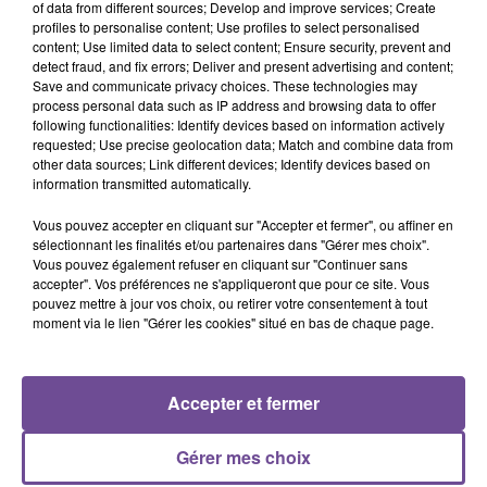
of data from different sources; Develop and improve services; Create
Brownsville
profiles to personalise content; Use profiles to select personalised
content; Use limited data to select content; Ensure security, prevent and
detect fraud, and fix errors; Deliver and present advertising and content;
Save and communicate privacy choices. These technologies may
process personal data such as IP address and browsing data to offer
following functionalities: Identify devices based on information actively
Cet élément est masqué compte-tenu du refus du
requested; Use precise geolocation data; Match and combine data from
other data sources; Link different devices; Identify devices based on
dépôt de cookies que vous avez exprimé. Si vous
information transmitted automatically.
souhaitez l'afficher, merci de nous donner votre accord
en cliquant sur le bouton ci-dessous.
Vous pouvez accepter en cliquant sur "Accepter et fermer", ou affiner en
sélectionnant les finalités et/ou partenaires dans "Gérer mes choix".
Vous pouvez également refuser en cliquant sur "Continuer sans
Afficher l'élément
accepter". Vos préférences ne s'appliqueront que pour ce site. Vous
pouvez mettre à jour vos choix, ou retirer votre consentement à tout
moment via le lien "Gérer les cookies" situé en bas de chaque page.
Accepter et fermer
PRÈS DE CHEZ VOUS
Gérer mes choix