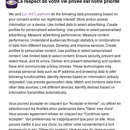
Le respect de votre vie privée est notre priorité
We and
our (447) partners
do the following data processing based on
your consent and/or our legitimate interest: Store and/or access
LOUANE
BEBE REXHA
MIKE PERRY
Avenir (pop Mix Radio
New Religion
The Ocean
information on a device; Use limited data to select advertising; Create
Edit By Enfant Seul)
profiles for personalised advertising; Use profiles to select personalised
advertising; Measure advertising performance; Measure content
performance; Understand audiences through statistics or combinations
12h54
12h54
12h46
12h46
12h43
12h43
of data from different sources; Develop and improve services; Create
profiles to personalise content; Use profiles to select personalised
content; Use limited data to select content; Ensure security, prevent and
detect fraud, and fix errors; Deliver and present advertising and content;
Save and communicate privacy choices. These technologies may
process personal data such as IP address and browsing data to offer
following functionalities: Identify devices based on information actively
MYLES SMITH
INDOCHINE
NAIKA
requested; Use precise geolocation data; Match and combine data from
Drive Safe
No Name
One Track Mind
other data sources; Link different devices; Identify devices based on
information transmitted automatically.
Vous pouvez accepter en cliquant sur "Accepter et fermer", ou affiner en
sélectionnant les finalités et/ou partenaires dans "Gérer mes choix".
Vous pouvez également refuser en cliquant sur "Continuer sans
Cet élément est masqué compte-tenu du refus du
accepter". Vos préférences ne s'appliqueront que pour ce site. Vous
pouvez mettre à jour vos choix, ou retirer votre consentement à tout
dépôt de cookies que vous avez exprimé. Si vous
moment via le lien "Gérer les cookies" situé en bas de chaque page.