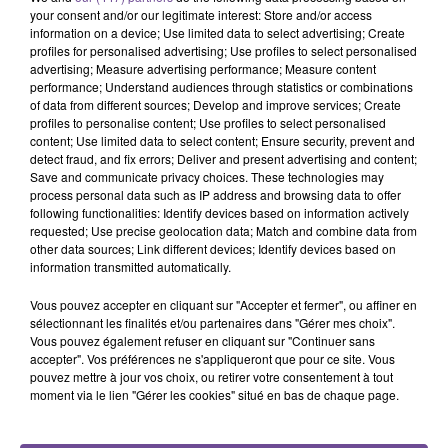
your consent and/or our legitimate interest: Store and/or access
information on a device; Use limited data to select advertising; Create
15h26
15h26
15h17
15h17
15h14
15h14
profiles for personalised advertising; Use profiles to select personalised
advertising; Measure advertising performance; Measure content
performance; Understand audiences through statistics or combinations
of data from different sources; Develop and improve services; Create
profiles to personalise content; Use profiles to select personalised
content; Use limited data to select content; Ensure security, prevent and
detect fraud, and fix errors; Deliver and present advertising and content;
JULIEN LIEB
MYLÈNE FARMER
MYLES SMITH
Save and communicate privacy choices. These technologies may
Dis-Moi Où
C'est À Qui Le Tour
Stargazing
process personal data such as IP address and browsing data to offer
following functionalities: Identify devices based on information actively
requested; Use precise geolocation data; Match and combine data from
other data sources; Link different devices; Identify devices based on
information transmitted automatically.
Vous pouvez accepter en cliquant sur "Accepter et fermer", ou affiner en
Cet élément est masqué compte-tenu du refus du
sélectionnant les finalités et/ou partenaires dans "Gérer mes choix".
dépôt de cookies que vous avez exprimé. Si vous
Vous pouvez également refuser en cliquant sur "Continuer sans
souhaitez l'afficher, merci de nous donner votre accord
accepter". Vos préférences ne s'appliqueront que pour ce site. Vous
pouvez mettre à jour vos choix, ou retirer votre consentement à tout
en cliquant sur le bouton ci-dessous.
moment via le lien "Gérer les cookies" situé en bas de chaque page.
Afficher l'élément