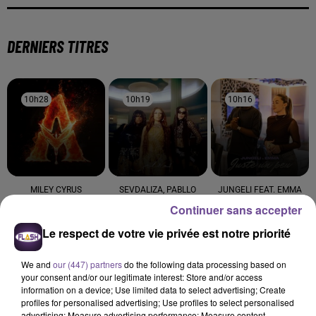
DERNIERS TITRES
10h28
10h28
10h19
10h19
10h16
10h16
MILEY CYRUS
SEVDALIZA, PABLLO
JUNGELI FEAT. EMMA
Dream As One (from
Juste Un Peu
VITTAR, YSEULT
Continuer sans accepter
Avatar Fire And Ash)
Alibi
Le respect de votre vie privée est notre priorité
10h12
10h12
10h09
10h09
10h05
10h05
We and
our (447) partners
do the following data processing based on
your consent and/or our legitimate interest: Store and/or access
information on a device; Use limited data to select advertising; Create
profiles for personalised advertising; Use profiles to select personalised
advertising; Measure advertising performance; Measure content