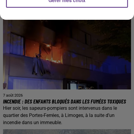
Gérer mes choix
7 août 2026
INCENDIE : DES ENFANTS BLOQUÉS DANS LES FUMÉES TOXIQUES
Hier soir, les sapeurs-pompiers sont intervenus dans le
quartier des Portes-Ferrées, à Limoges, à la suite d’un
incendie dans un immeuble.