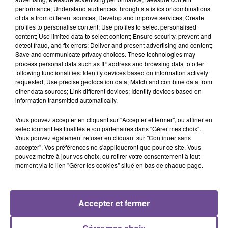
performance; Understand audiences through statistics or combinations
MANESKIN
TAME IMPALA
RAYE
of data from different sources; Develop and improve services; Create
Valentine
Dracula
Where Is My Husband
profiles to personalise content; Use profiles to select personalised
content; Use limited data to select content; Ensure security, prevent and
detect fraud, and fix errors; Deliver and present advertising and content;
Save and communicate privacy choices. These technologies may
process personal data such as IP address and browsing data to offer
following functionalities: Identify devices based on information actively
requested; Use precise geolocation data; Match and combine data from
Cet élément est masqué compte-tenu du refus du
other data sources; Link different devices; Identify devices based on
dépôt de cookies que vous avez exprimé. Si vous
information transmitted automatically.
souhaitez l'afficher, merci de nous donner votre accord
Vous pouvez accepter en cliquant sur "Accepter et fermer", ou affiner en
en cliquant sur le bouton ci-dessous.
sélectionnant les finalités et/ou partenaires dans "Gérer mes choix".
Vous pouvez également refuser en cliquant sur "Continuer sans
Afficher l'élément
accepter". Vos préférences ne s'appliqueront que pour ce site. Vous
pouvez mettre à jour vos choix, ou retirer votre consentement à tout
moment via le lien "Gérer les cookies" situé en bas de chaque page.
Accepter et fermer
PRÈS DE CHEZ VOUS