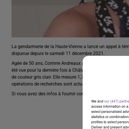
La gendarmerie de la Haute-Vienne a lancé un appel à témo
disparue depuis le samedi 11 décembre 2021.
Agée de 50 ans, Corinne Andreaux a quitté le centre hospit
été vue pour la dernière fois à Châlus et depuis elle n’a pl
de couleur gris clair. Elle mesure 1,70m est de corpulence 
opérations de recherches sont actuellement menées avec le
Si vous avez des infos à fournir contactez la gendarmerie
We and
our (447) partn
access information on a 
select personalised ad
statistics or combinatio
profiles to select person
Deliver and present adv