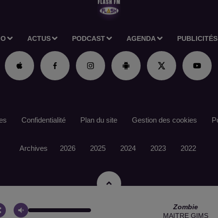
IO
ACTUS
PODCAST
AGENDA
PUBLICITÉS
es
Confidentialité
Plan du site
Gestion des cookies
Po
Archives
2026
2025
2024
2023
2022
Zombie
MAITRE GIMS