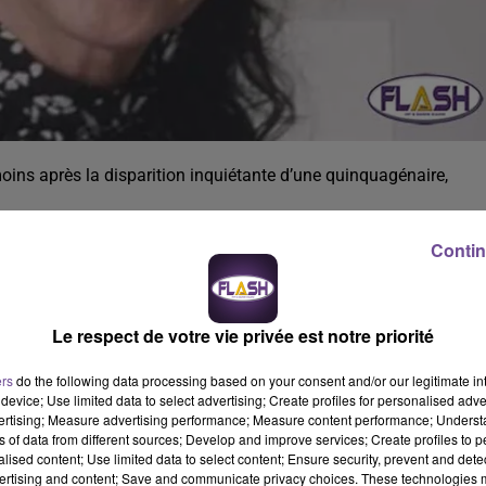
ins après la disparition inquiétante d’une quinquagénaire,
alier psychiatrique Esquirol de Limoges sans permission. Elle a
Contin
us donné signe de vie. Elle est parti à bord de son véhicule une Cl
fine, à les cheveux bruns et longs avec les yeux verts. Des
 renfort aérien d'un hélicoptère.
Le respect de votre vie privée est notre priorité
 de Châlus au 05 55 78 41 11 ou le 17.
ers
do the following data processing based on your consent and/or our legitimate int
device; Use limited data to select advertising; Create profiles for personalised adver
vertising; Measure advertising performance; Measure content performance; Unders
ns of data from different sources; Develop and improve services; Create profiles to 
alised content; Use limited data to select content; Ensure security, prevent and detect
ertising and content; Save and communicate privacy choices. These technologies