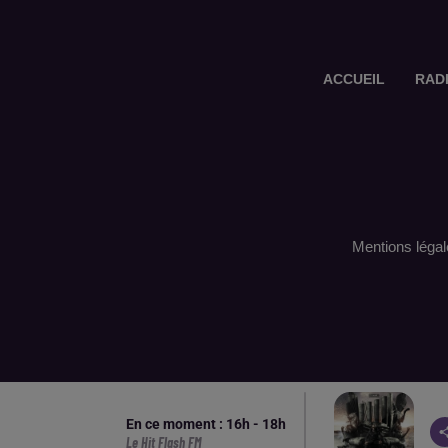
ACCUEIL
RAD
Mentions légal
En ce moment :
16
h -
18
h
Le Hit Flash FM