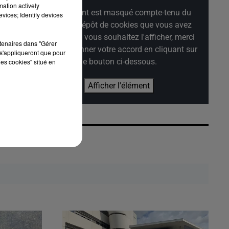
mation actively
Cet élément est masqué compte-tenu du
vices; Identify devices
refus du dépôt de cookies que vous avez
exprimé. Si vous souhaitez l'afficher, merci
rtenaires dans "Gérer
de nous donner votre accord en cliquant sur
s'appliqueront que pour
le bouton ci-dessous.
les cookies" situé en
Afficher l'élément