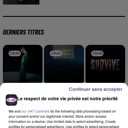
DERNIERS TITRES
23h45
23h45
23h42
23h42
23h38
23h38
Continuer sans accepter
ROBIN
BILLIE EILISH
LEWIS CAPALDI
T'es Où
Birds Of A Feather
Almost
Le respect de votre vie privée est notre priorité
23h35
23h35
23h32
23h32
23h29
23h29
We and
our (447) partners
do the following data processing based on
your consent and/or our legitimate interest: Store and/or access
information on a device; Use limited data to select advertising; Create
profiles for personalised advertising; Use profiles to select personalised