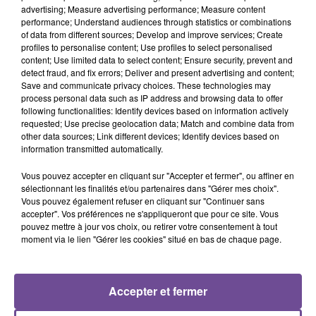
advertising; Measure advertising performance; Measure content
performance; Understand audiences through statistics or combinations
of data from different sources; Develop and improve services; Create
BEBE REXHA
Mika
ESMÉE
profiles to personalise content; Use profiles to select personalised
New Religion
Love Today
Insomnie
content; Use limited data to select content; Ensure security, prevent and
detect fraud, and fix errors; Deliver and present advertising and content;
Save and communicate privacy choices. These technologies may
process personal data such as IP address and browsing data to offer
following functionalities: Identify devices based on information actively
requested; Use precise geolocation data; Match and combine data from
other data sources; Link different devices; Identify devices based on
Cet élément est masqué compte-tenu du refus du
information transmitted automatically.
dépôt de cookies que vous avez exprimé. Si vous
souhaitez l'afficher, merci de nous donner votre accord
Vous pouvez accepter en cliquant sur "Accepter et fermer", ou affiner en
en cliquant sur le bouton ci-dessous.
sélectionnant les finalités et/ou partenaires dans "Gérer mes choix".
Vous pouvez également refuser en cliquant sur "Continuer sans
accepter". Vos préférences ne s'appliqueront que pour ce site. Vous
Afficher l'élément
pouvez mettre à jour vos choix, ou retirer votre consentement à tout
moment via le lien "Gérer les cookies" situé en bas de chaque page.
Accepter et fermer