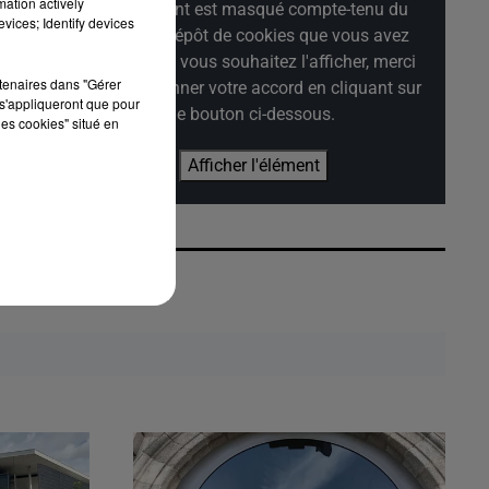
mation actively
Cet élément est masqué compte-tenu du
vices; Identify devices
refus du dépôt de cookies que vous avez
exprimé. Si vous souhaitez l'afficher, merci
rtenaires dans "Gérer
de nous donner votre accord en cliquant sur
s'appliqueront que pour
le bouton ci-dessous.
les cookies" situé en
Afficher l'élément