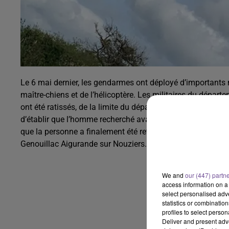
Le 6 mai dernier, les gendarmes ont déployé d’importants 
maître-chiens et de l’hélicoptère. Les militaires du dépar
ont été ratissés, de la limite du département de l’Indre jus
d’établir que l’homme recherché avait été vu la veille à 16
que la personne a finalement été retrouvé en vie mais aff
Genouillac Aigurande sur Nouziers.
We and
our (447) partn
access information on a 
select personalised ad
statistics or combinatio
profiles to select person
Deliver and present adv