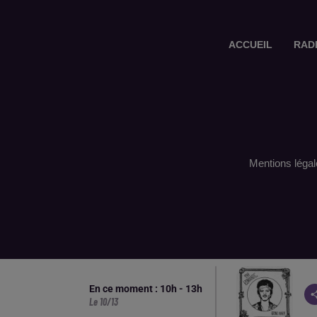
ACCUEIL
RAD
Mentions légal
En ce moment :
10
h -
13
h
Le 10/13