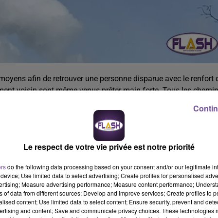
moyens afin de retrouver une personne disparue avec le renfort 
tement voisin sont même venus prêter main forte. Tous les chemi
qu’à Genouillac. Le travail des enquêteurs sur le terrain a permis
Contin
h30 vers le Château d’eau de la Cellette. C’est au sud de cette zo
aiblie et en hypothermie dans un champ labouré non loin de l’axe
Le respect de votre vie privée est notre priorité
ers
do the following data processing based on your consent and/or our legitimate int
device; Use limited data to select advertising; Create profiles for personalised adver
vertising; Measure advertising performance; Measure content performance; Unders
ns of data from different sources; Develop and improve services; Create profiles to 
alised content; Use limited data to select content; Ensure security, prevent and detect
ertising and content; Save and communicate privacy choices. These technologies