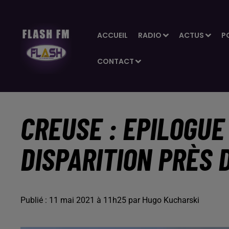
ACCUEIL
RADIO
ACTUS
P
CONTACT
CREUSE : EPILOGU
DISPARITION PRÈS 
Publié : 11 mai 2021 à 11h25 par Hugo Kucharski