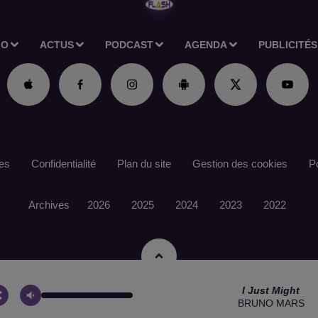
IO
ACTUS
PODCAST
AGENDA
PUBLICITÉS
es
Confidentialité
Plan du site
Gestion des cookies
Po
Archives
2026
2025
2024
2023
2022
I Just Might
BRUNO MARS