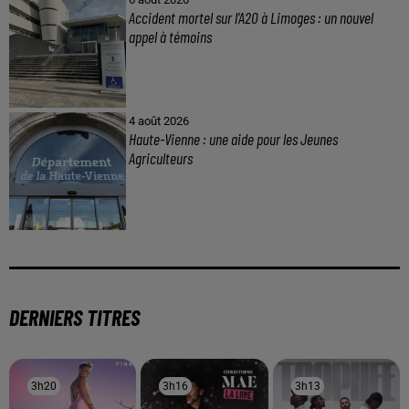
Accident mortel sur l’A20 à Limoges : un nouvel
appel à témoins
4 août 2026
Haute-Vienne : une aide pour les Jeunes
Agriculteurs
DERNIERS TITRES
3h20
3h20
3h16
3h16
3h13
3h13