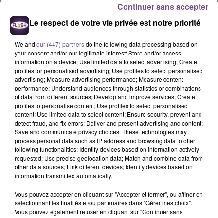
Continuer sans accepter
Le jeu est terminé
Le respect de votre vie privée est notre priorité
We and
our (447) partners
do the following data processing based on
your consent and/or our legitimate interest: Store and/or access
information on a device; Use limited data to select advertising; Create
profiles for personalised advertising; Use profiles to select personalised
A LA UNE
advertising; Measure advertising performance; Measure content
performance; Understand audiences through statistics or combinations
of data from different sources; Develop and improve services; Create
19h13
profiles to personalise content; Use profiles to select personalised
Champagnac-la-Rivière : appel à témoins de la
content; Use limited data to select content; Ensure security, prevent and
gendarmerie
detect fraud, and fix errors; Deliver and present advertising and content;
Save and communicate privacy choices. These technologies may
process personal data such as IP address and browsing data to offer
following functionalities: Identify devices based on information actively
requested; Use precise geolocation data; Match and combine data from
other data sources; Link different devices; Identify devices based on
19h02
Une victime forcée de réaliser plusieurs tags vers
information transmitted automatically.
un point de deal
Vous pouvez accepter en cliquant sur "Accepter et fermer", ou affiner en
sélectionnant les finalités et/ou partenaires dans "Gérer mes choix".
Vous pouvez également refuser en cliquant sur "Continuer sans