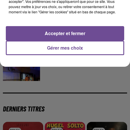
accepter". Vos préférences ne s'appliqueront que pour ce site. Vous
pouvez mettre à jour vos choix, ou retirer votre consentement à tout
11h30
moment via le lien "Gérer les cookies" situé en bas de chaque page.
Festival du Mont-Gargan 2026 : six jours de fête
Accepter et fermer
Gérer mes choix
7 août 2026
Incendie : des enfants bloqués dans les fumées
toxiques
DERNIERS TITRES