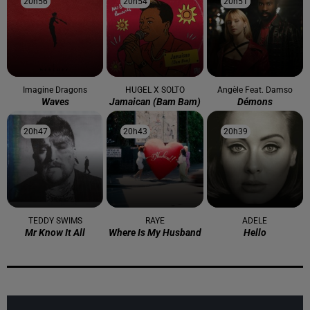
20h56
20h56
20h54
20h54
20h51
20h51
Imagine Dragons
HUGEL X SOLTO
Angèle Feat. Damso
Waves
Jamaican (bam Bam)
Démons
20h47
20h47
20h43
20h43
20h39
20h39
TEDDY SWIMS
RAYE
ADELE
Mr Know It All
Where Is My Husband
Hello