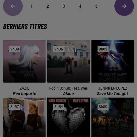
1
2
3
4
5
DERNIERS TITRES
9h09
9h09
9h06
9h06
9h02
9h02
ZAZIE
Robin Schulz Feat. Wes
JENNIFER LOPEZ
Peu Importe
Alane
Save Me Tonight
8h57
8h57
8h54
8h54
8h50
8h50