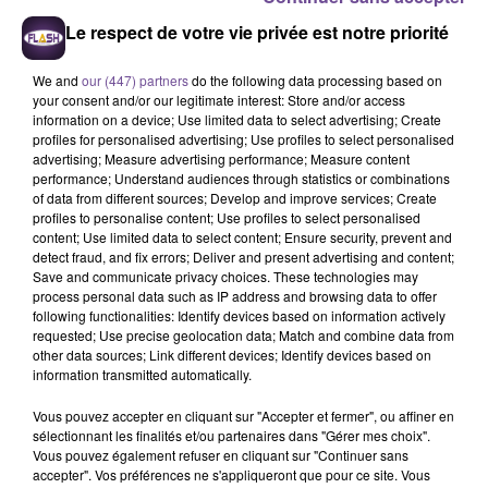
Le respect de votre vie privée est notre priorité
We and
our (447) partners
do the following data processing based on
your consent and/or our legitimate interest: Store and/or access
information on a device; Use limited data to select advertising; Create
profiles for personalised advertising; Use profiles to select personalised
advertising; Measure advertising performance; Measure content
performance; Understand audiences through statistics or combinations
of data from different sources; Develop and improve services; Create
VIENNE : VENDEUR / VENDEUSE BURALISTE (H/F)
profiles to personalise content; Use profiles to select personalised
Une entreprise de Poitiers recherche un vendeur buraliste
content; Use limited data to select content; Ensure security, prevent and
(H/F).
detect fraud, and fix errors; Deliver and present advertising and content;
Save and communicate privacy choices. These technologies may
process personal data such as IP address and browsing data to offer
following functionalities: Identify devices based on information actively
requested; Use precise geolocation data; Match and combine data from
other data sources; Link different devices; Identify devices based on
information transmitted automatically.
Vous pouvez accepter en cliquant sur "Accepter et fermer", ou affiner en
sélectionnant les finalités et/ou partenaires dans "Gérer mes choix".
Vous pouvez également refuser en cliquant sur "Continuer sans
accepter". Vos préférences ne s'appliqueront que pour ce site. Vous