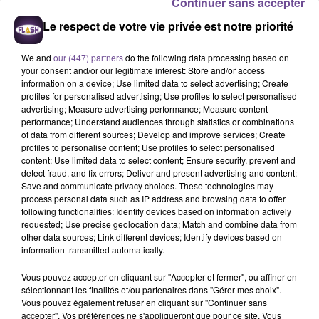
Continuer sans accepter
Municipales 2026 à Limoges : les interviews des
candidats | Flash FM
Le respect de votre vie privée est notre priorité
We and
our (447) partners
0:00
do the following data processing based on
9 min 45 sec
your consent and/or our legitimate interest: Store and/or access
information on a device; Use limited data to select advertising; Create
profiles for personalised advertising; Use profiles to select personalised
advertising; Measure advertising performance; Measure content
10 mars 2026 - 9 min 45 sec
performance; Understand audiences through statistics or combinations
of data from different sources; Develop and improve services; Create
MUNICIPALES 2026 À LIMOGES : ALBIN FREYCHET PRÉSENTE SON
profiles to personalise content; Use profiles to select personalised
PROJET POUR LA VILLE | FLASH FM
content; Use limited data to select content; Ensure security, prevent and
detect fraud, and fix errors; Deliver and present advertising and content;
Save and communicate privacy choices. These technologies may
process personal data such as IP address and browsing data to offer
Dans cet épisode de la série spéciale consacrée aux
following functionalities: Identify devices based on information actively
élections municipales 2026 à Limoges
,
Flash FM
reçoit
requested; Use precise geolocation data; Match and combine data from
Albin Freychet
, candidat du
Rassemblement National
à la
other data sources; Link different devices; Identify devices based on
information transmitted automatically.
mairie de Limoges, et à la tête d'une liste baptisé "Limoges
en Grand".
Vous pouvez accepter en cliquant sur "Accepter et fermer", ou affiner en
sélectionnant les finalités et/ou partenaires dans "Gérer mes choix".
Au cours de cette interview d’une dizaine de minutes, il
Vous pouvez également refuser en cliquant sur "Continuer sans
présente les grandes orientations de son projet pour la ville
accepter". Vos préférences ne s'appliqueront que pour ce site. Vous