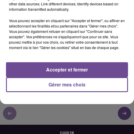
other data sources; Link different devices; Identify devices based on
0:00
10 min 24 sec
information transmitted automatically.
Vous pouvez accepter en cliquant sur "Accepter et fermer", ou affiner en
sélectionnant les finalités et/ou partenaires dans "Gérer mes choix".
23 juin 2025 - 10 min 24 sec
Vous pouvez également refuser en cliquant sur "Continuer sans
accepter". Vos préférences ne s'appliqueront que pour ce site. Vous
MAX NDOUMBÉ (AFRICA SOUND) - INTERVIEW FLASH FM FOIRE DE
pouvez mettre à jour vos choix, ou retirer votre consentement à tout
LIMOGES 2025
moment via le lien "Gérer les cookies" situé en bas de chaque page.
A l'occasion de la Foire Exposition de Limoges 2025, Max
Accepter et fermer
Ndoumbé (Africa Sound) était en interview sur Flash FM.
Gérer mes choix