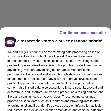
Continuer sans accepter
Le respect de votre vie privée est notre priorité
We and
our (447) partners
do the following data processing based on
your consent and/or our legitimate interest: Store and/or access
information on a device; Use limited data to select advertising; Create
profiles for personalised advertising; Use profiles to select personalised
advertising; Measure advertising performance; Measure content
performance; Understand audiences through statistics or combinations
of data from different sources; Develop and improve services; Create
profiles to personalise content; Use profiles to select personalised
content; Use limited data to select content; Ensure security, prevent and
detect fraud, and fix errors; Deliver and present advertising and content;
Flash FM
Save and communicate privacy choices. These technologies may
process personal data such as IP address and browsing data to offer
Flash FM interviews : La Foire Exposition de Limoges
following functionalities: Identify devices based on information actively
requested; Use precise geolocation data; Match and combine data from