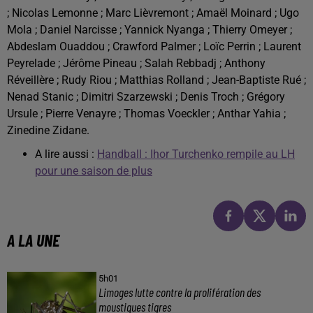
; Nicolas Lemonne ; Marc Lièvremont ; Amaël Moinard ; Ugo
Mola ; Daniel Narcisse ; Yannick Nyanga ; Thierry Omeyer ;
Abdeslam Ouaddou ; Crawford Palmer ; Loïc Perrin ; Laurent
Peyrelade ; Jérôme Pineau ; Salah Rebbadj ; Anthony
Réveillère ; Rudy Riou ; Matthias Rolland ; Jean-Baptiste Rué ;
Nenad Stanic ; Dimitri Szarzewski ; Denis Troch ; Grégory
Ursule ; Pierre Venayre ; Thomas Voeckler ; Anthar Yahia ;
Zinedine Zidane.
A lire aussi :
Handball : Ihor Turchenko rempile au LH
pour une saison de plus
A LA UNE
5h01
Limoges lutte contre la prolifération des
moustiques tigres