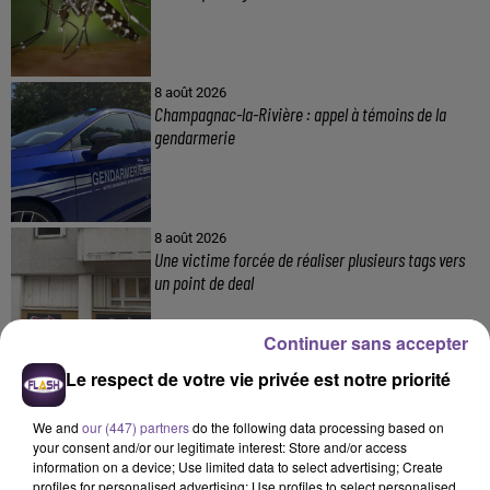
8 août 2026
Champagnac-la-Rivière : appel à témoins de la
gendarmerie
8 août 2026
Une victime forcée de réaliser plusieurs tags vers
un point de deal
Continuer sans accepter
Le respect de votre vie privée est notre priorité
8 août 2026
Festival du Mont-Gargan 2026 : six jours de fête
We and
our (447) partners
do the following data processing based on
your consent and/or our legitimate interest: Store and/or access
information on a device; Use limited data to select advertising; Create
profiles for personalised advertising; Use profiles to select personalised