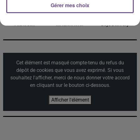
Gérer mes choix
PORTUGAL. THE MAN
TEDDY SWIMS
BORMIN'
Feel It Still
Mr Know It All
Boys Don't Cry
Cet élément est masqué compte-tenu du refus du
dépôt de cookies que vous avez exprimé. Si vous
souhaitez l'afficher, merci de nous donner votre accord
en cliquant sur le bouton ci-dessous.
Afficher l'élément