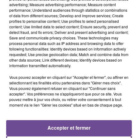
advertising; Measure advertising performance; Measure content
performance; Understand audiences through statistics or combinations
of data from different sources; Develop and improve services; Create
profiles to personalise content; Use profiles to select personalised
content; Use limited data to select content; Ensure security, prevent and
detect fraud, and fix errors; Deliver and present advertising and content;
DERNIERS TITRES
Save and communicate privacy choices. These technologies may
process personal data such as IP address and browsing data to offer
following functionalities: Identify devices based on information actively
requested; Use precise geolocation data; Match and combine data from
5h41
5h41
5h38
5h38
5h35
5h35
other data sources; Link different devices; Identify devices based on
information transmitted automatically.
Vous pouvez accepter en cliquant sur "Accepter et fermer", ou affiner en
sélectionnant les finalités et/ou partenaires dans "Gérer mes choix".
Vous pouvez également refuser en cliquant sur "Continuer sans
accepter". Vos préférences ne s'appliqueront que pour ce site. Vous
pouvez mettre à jour vos choix, ou retirer votre consentement à tout
M. POKORA
BOULEVARD DES AIRS
CRIS CAB
Trophée
Bruxelles
Paradise
moment via le lien "Gérer les cookies" situé en bas de chaque page.
5h32
5h32
5h29
5h29
5h26
5h26
Accepter et fermer