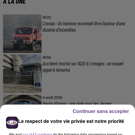
A LA UNE
5h22
Creuse : Un homme reconnaît être l’auteur d’une
dizaine d’incendies
4h56
Accident mortel sur l’A20 à Limoges : un nouvel
appel à témoins
4 août 2026
Haute-Vienne : une aide pour les Jeunes
Agriculteurs
Continuer sans accepter
Le respect de votre vie privée est notre priorité
We and
our (447) partners
do the following data processing based on