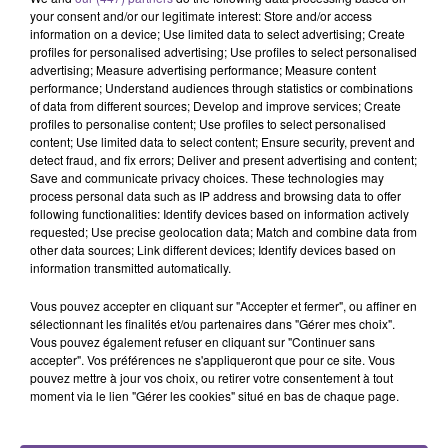
3 août 2026
your consent and/or our legitimate interest: Store and/or access
Un appel à témoins à la suite d’un accident sur l’A20
information on a device; Use limited data to select advertising; Create
profiles for personalised advertising; Use profiles to select personalised
advertising; Measure advertising performance; Measure content
performance; Understand audiences through statistics or combinations
of data from different sources; Develop and improve services; Create
profiles to personalise content; Use profiles to select personalised
content; Use limited data to select content; Ensure security, prevent and
detect fraud, and fix errors; Deliver and present advertising and content;
Save and communicate privacy choices. These technologies may
process personal data such as IP address and browsing data to offer
following functionalities: Identify devices based on information actively
DERNIERS TITRES
requested; Use precise geolocation data; Match and combine data from
other data sources; Link different devices; Identify devices based on
information transmitted automatically.
23h00
23h00
22h57
22h57
22h52
22h52
Vous pouvez accepter en cliquant sur "Accepter et fermer", ou affiner en
sélectionnant les finalités et/ou partenaires dans "Gérer mes choix".
Vous pouvez également refuser en cliquant sur "Continuer sans
accepter". Vos préférences ne s'appliqueront que pour ce site. Vous
pouvez mettre à jour vos choix, ou retirer votre consentement à tout
moment via le lien "Gérer les cookies" situé en bas de chaque page.
TAME IMPALA
KATSEYE
MUSE
Dracula
Gabriela
Starlight