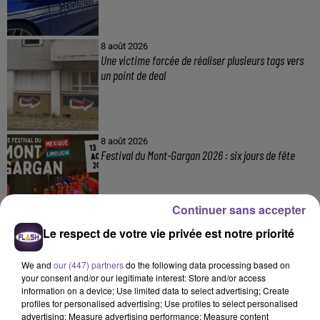
8 août 2026
Une victime forcée de réaliser plusieurs tags vers
un point de deal
8 août 2026
Festival du Mont-Gargan 2026 : six jours de fête
Continuer sans accepter
Le respect de votre vie privée est notre priorité
7 août 2026
Incendie : des enfants bloqués dans les fumées
toxiques
We and
our (447) partners
do the following data processing based on
your consent and/or our legitimate interest: Store and/or access
information on a device; Use limited data to select advertising; Create
profiles for personalised advertising; Use profiles to select personalised
advertising; Measure advertising performance; Measure content