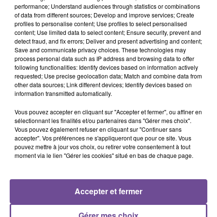
performance; Understand audiences through statistics or combinations
of data from different sources; Develop and improve services; Create
profiles to personalise content; Use profiles to select personalised
content; Use limited data to select content; Ensure security, prevent and
detect fraud, and fix errors; Deliver and present advertising and content;
DERNIERS TITRES
Save and communicate privacy choices. These technologies may
process personal data such as IP address and browsing data to offer
following functionalities: Identify devices based on information actively
requested; Use precise geolocation data; Match and combine data from
other data sources; Link different devices; Identify devices based on
13h45
13h45
13h41
13h41
13h39
13h39
information transmitted automatically.
Vous pouvez accepter en cliquant sur "Accepter et fermer", ou affiner en
sélectionnant les finalités et/ou partenaires dans "Gérer mes choix".
Vous pouvez également refuser en cliquant sur "Continuer sans
accepter". Vos préférences ne s'appliqueront que pour ce site. Vous
pouvez mettre à jour vos choix, ou retirer votre consentement à tout
M. POKORA
GEORGE EZRA
BEBE REXHA
Trophée
Shotgun
New Religion
moment via le lien "Gérer les cookies" situé en bas de chaque page.
13h35
13h35
13h32
13h32
13h29
13h29
Accepter et fermer
Gérer mes choix