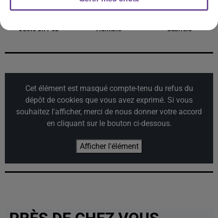
JUNGELI FEAT. EMMA
THE FAIM
KATSEYE
Juste Un Peu
Humans
Gabriela
Cet élément est masqué compte-tenu du refus du
dépôt de cookies que vous avez exprimé. Si vous
souhaitez l'afficher, merci de nous donner votre accord
en cliquant sur le bouton ci-dessous.
Afficher l'élément